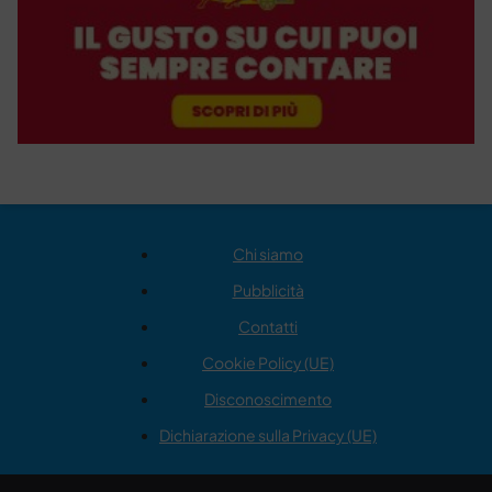
Chi siamo
Pubblicità
Contatti
Cookie Policy (UE)
Disconoscimento
Dichiarazione sulla Privacy (UE)