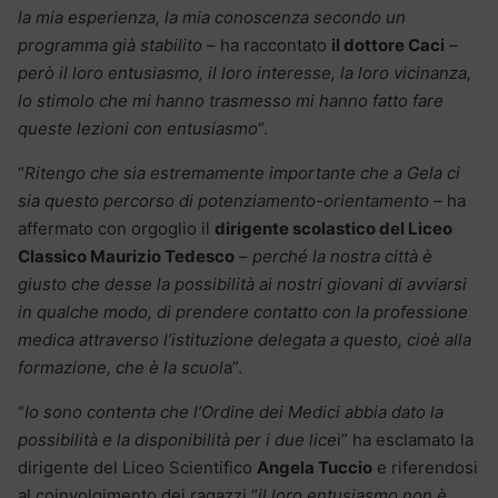
la mia esperienza, la mia conoscenza secondo un
programma già stabilito
– ha raccontato
il dottore Caci
–
però il loro entusiasmo, il loro interesse, la loro vicinanza,
lo stimolo che mi hanno trasmesso mi hanno fatto fare
queste lezioni con entusiasmo
“.
“
Ritengo che sia estremamente importante che a Gela ci
sia questo percorso di potenziamento-orientamento
– ha
affermato con orgoglio il
dirigente scolastico del Liceo
Classico Maurizio Tedesco
–
perché la nostra città è
giusto che desse la possibilità ai nostri giovani di avviarsi
in qualche modo, di prendere contatto con la professione
medica attraverso l’istituzione delegata a questo, cioè alla
formazione, che è la scuol
a”.
“
Io sono contenta che l’Ordine dei Medici abbia dato la
possibilità e la disponibilità per i due lice
i” ha esclamato la
dirigente del Liceo Scientifico
Angela Tuccio
e riferendosi
al coinvolgimento dei ragazzi “
il loro entusiasmo non è