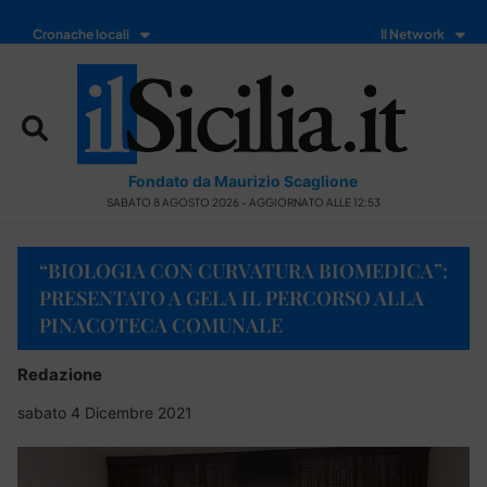
Cronache locali
Il Network
Fondato da Maurizio Scaglione
SABATO 8 AGOSTO 2026 - AGGIORNATO ALLE 12:53
“BIOLOGIA CON CURVATURA BIOMEDICA”:
PRESENTATO A GELA IL PERCORSO ALLA
PINACOTECA COMUNALE
Redazione
sabato 4 Dicembre 2021