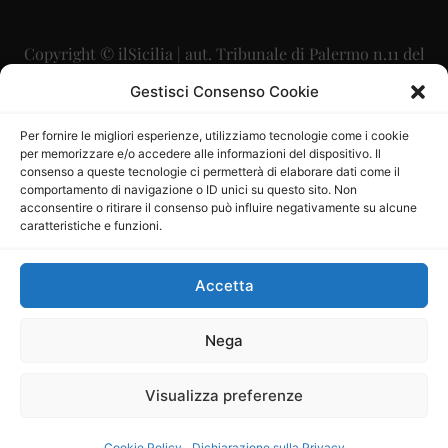
Copyright © ilSicilia | aut. Tribunale di Palermo n.11 del
29/09/2015
Gestisci Consenso Cookie
Editore: Mercurio Comunicazione Soc. Coop. A.R.L.
Per fornire le migliori esperienze, utilizziamo tecnologie come i cookie
per memorizzare e/o accedere alle informazioni del dispositivo. Il
Direttore Editoriale: Maurizio Scaglione
consenso a queste tecnologie ci permetterà di elaborare dati come il
comportamento di navigazione o ID unici su questo sito. Non
Direttore Responsabile: Maria Calabrese
acconsentire o ritirare il consenso può influire negativamente su alcune
caratteristiche e funzioni.
p.zza Sant’Oliva, 9 – 90141 – Palermo – 091335557
P.IVA: 06334930820
Accetta
Mercurio Comunicazione Società Cooperativa a r.l. è
iscritta al Registro degli Operatori di Comunicazione al
Nega
numero 26988
Visualizza preferenze
Sito gestito da
La Digitale srl
–
info@ladigitale.it
Cookie Policy
Dichiarazione sulla Privacy