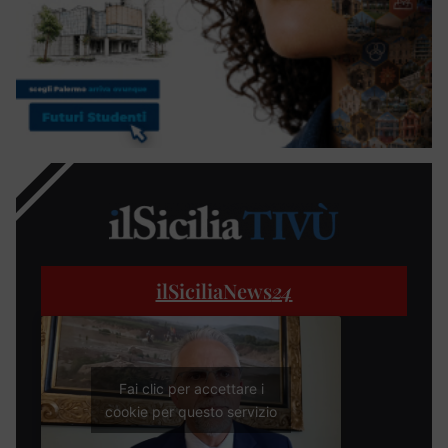
ilSiciliaNews
24
Fai clic per accettare i
cookie per questo servizio