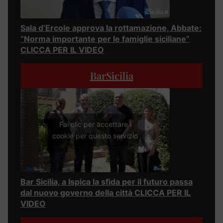
Sala d’Ercole approva la rottamazione, Abbate:
“Norma importante per le famiglie siciliane”
CLICCA PER IL VIDEO
BarSicilia
Fai clic per accettare i
cookie per questo servizio
Bar Sicilia, a Ispica la sfida per il futuro passa
dal nuovo governo della città CLICCA PER IL
VIDEO