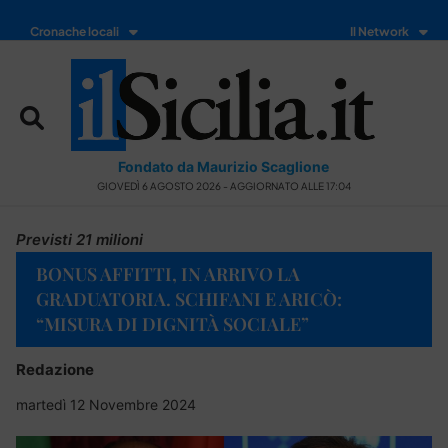
Cronache locali
Il Network
Fondato da Maurizio Scaglione
GIOVEDÌ 6 AGOSTO 2026 - AGGIORNATO ALLE 17:04
Previsti 21 milioni
BONUS AFFITTI, IN ARRIVO LA
GRADUATORIA. SCHIFANI E ARICÒ:
“MISURA DI DIGNITÀ SOCIALE”
Redazione
martedì 12 Novembre 2024