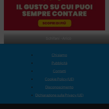
Schifani -Aricò
Chi siamo
Pubblicità
Contatti
Cookie Policy (UE)
Disconoscimento
Dichiarazione sulla Privacy (UE)