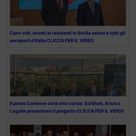
Caro-voli, sconti ai residenti in Sicilia estesi a tutti gli
aeroporti d’Italia CLICCA PER IL VIDEO
Il ponte Corleone avrà otto corsie: Schifani, Aricò e
Lagalla presentano il progetto CLICCA PER IL VIDEO