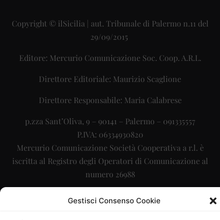
Copyright © ilSicilia | aut. Tribunale di Palermo n.11 del
29/09/2015
Editore: Mercurio Comunicazione Soc. Coop. A.R.L.
Direttore Editoriale: Maurizio Scaglione
Direttore Responsabile: Maria Calabrese
p.zza Sant’Oliva, 9 – 90141 – Palermo – 091335557
P.IVA: 06334930820
Mercurio Comunicazione Società Cooperativa a r.l. è
iscritta al Registro degli Operatori di Comunicazione al
numero 26988
Sito gestito da
La Digitale srl
–
info@ladigitale.it
Gestisci Consenso Cookie