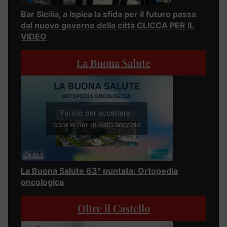
Bar Sicilia, a Ispica la sfida per il futuro passa
dal nuovo governo della città CLICCA PER IL
VIDEO
La Buona Salute
Fai clic per accettare i
cookie per questo servizio
La Buona Salute 63° puntata: Ortopedia
oncologica
Oltre il Castello