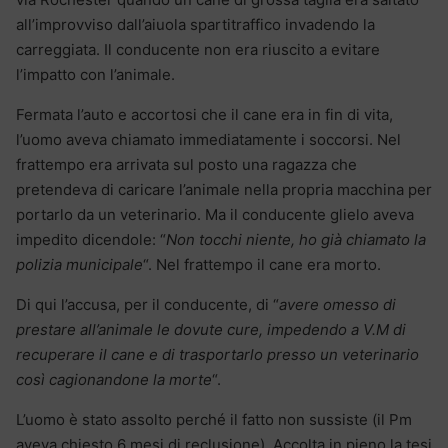
all’improvviso dall’aiuola spartitraffico invadendo la
carreggiata. Il conducente non era riuscito a evitare
l’impatto con l’animale.
Fermata l’auto e accortosi che il cane era in fin di vita,
l’uomo aveva chiamato immediatamente i soccorsi. Nel
frattempo era arrivata sul posto una ragazza che
pretendeva di caricare l’animale nella propria macchina per
portarlo da un veterinario. Ma il conducente glielo aveva
impedito dicendole: “
Non tocchi niente, ho già chiamato la
polizia municipale
“. Nel frattempo il cane era morto.
Di qui l’accusa, per il conducente, di “
avere omesso di
prestare all’animale le dovute cure, impedendo a V.M di
recuperare il cane e di trasportarlo presso un veterinario
così cagionandone la morte
“.
L’uomo è stato assolto perché il fatto non sussiste (il Pm
aveva chiesto 6 mesi di reclusione). Accolta in pieno la tesi