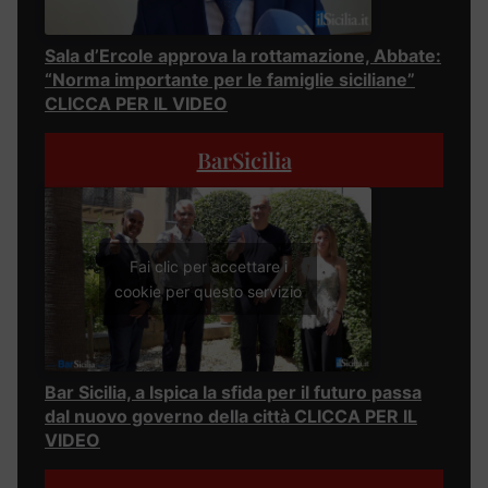
Sala d’Ercole approva la rottamazione, Abbate:
“Norma importante per le famiglie siciliane”
CLICCA PER IL VIDEO
BarSicilia
Fai clic per accettare i
cookie per questo servizio
Bar Sicilia, a Ispica la sfida per il futuro passa
dal nuovo governo della città CLICCA PER IL
VIDEO