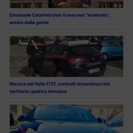
Emanuele Catarinicchia: il vescovo “scomodo”,
amato dalla gente
Mazara del Vallo (TP), controlli straordinari del
territorio: quattro denunce