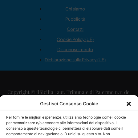
Chi siamo
Pubblicità
Contatti
Cookie Policy (UE)
Disconoscimento
Dichiarazione sulla Privacy (UE)
Copyright © ilSicilia | aut. Tribunale di Palermo n.11 del
29/09/2015
Gestisci Consenso Cookie
Editore: Mercurio Comunicazione Soc. Coop. A.R.L.
Per fornire le migliori esperienze, utilizziamo tecnologie come i cookie
per memorizzare e/o accedere alle informazioni del dispositivo. Il
Direttore Editoriale: Maurizio Scaglione
consenso a queste tecnologie ci permetterà di elaborare dati come il
comportamento di navigazione o ID unici su questo sito. Non