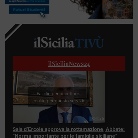
ilSiciliaNews
24
Fai clic per accettare i
cookie per questo servizio
Sala d’Ercole approva la rottamazione, Abbate:
“Norma importante per le famiglie siciliane”