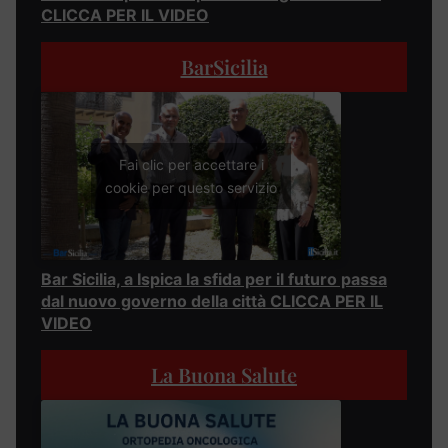
CLICCA PER IL VIDEO
BarSicilia
Fai clic per accettare i
cookie per questo servizio
Bar Sicilia, a Ispica la sfida per il futuro passa
dal nuovo governo della città CLICCA PER IL
VIDEO
La Buona Salute