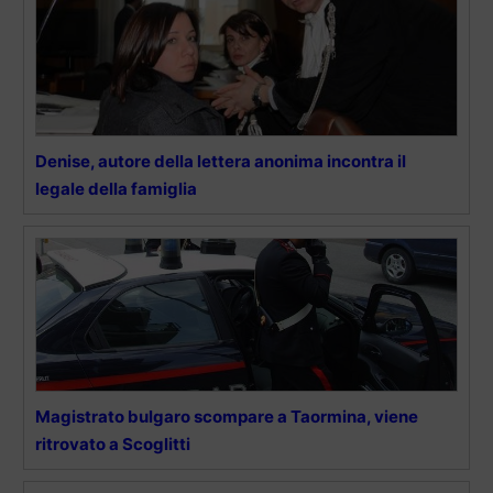
Denise, autore della lettera anonima incontra il
legale della famiglia
Magistrato bulgaro scompare a Taormina, viene
ritrovato a Scoglitti