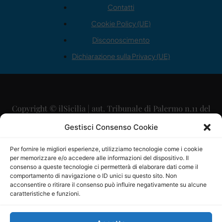
Contatti
Cookie Policy (UE)
Disconoscimento
Dichiarazione sulla Privacy (UE)
Copyright © ilSicilia | aut. Tribunale di Palermo n.11 del
29/09/2015
Gestisci Consenso Cookie
Editore: Mercurio Comunicazione Soc. Coop. A.R.L.
Per fornire le migliori esperienze, utilizziamo tecnologie come i cookie
per memorizzare e/o accedere alle informazioni del dispositivo. Il
Direttore Editoriale: Maurizio Scaglione
consenso a queste tecnologie ci permetterà di elaborare dati come il
comportamento di navigazione o ID unici su questo sito. Non
Direttore Responsabile: Maria Calabrese
acconsentire o ritirare il consenso può influire negativamente su alcune
caratteristiche e funzioni.
p.zza Sant’Oliva, 9 – 90141 – Palermo – 091335557
P.IVA: 06334930820