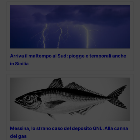
Arriva il maltempo al Sud: piogge e temporali anche
in Sicilia
Messina, lo strano caso del deposito GNL. Alla canna
del gas