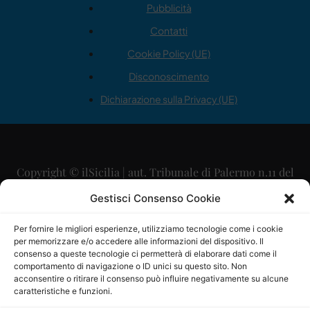
Pubblicità
Contatti
Cookie Policy (UE)
Disconoscimento
Dichiarazione sulla Privacy (UE)
Copyright © ilSicilia | aut. Tribunale di Palermo n.11 del
29/09/2015
Gestisci Consenso Cookie
Editore: Mercurio Comunicazione Soc. Coop. A.R.L.
Per fornire le migliori esperienze, utilizziamo tecnologie come i cookie
per memorizzare e/o accedere alle informazioni del dispositivo. Il
Direttore Editoriale: Maurizio Scaglione
consenso a queste tecnologie ci permetterà di elaborare dati come il
comportamento di navigazione o ID unici su questo sito. Non
Direttore Responsabile: Maria Calabrese
acconsentire o ritirare il consenso può influire negativamente su alcune
caratteristiche e funzioni.
p.zza Sant’Oliva, 9 – 90141 – Palermo – 091335557