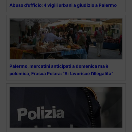
Abuso d’ufficio: 4 vigili urbani a giudizio a Palermo
Palermo, mercatini anticipati a domenica ma è
polemica, Frasca Polara: “Si favorisce l’illegalità”