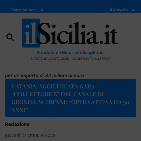
Cronache locali
Il Network
Fondato da Maurizio Scaglione
SABATO 8 AGOSTO 2026 - AGGIORNATO ALLE 19:00
per un importo di 32 milioni di euro
CATANIA, AGGIUDICATA GARA
“COLLETTORE B” DEL CANALE DI
GRONDA. SCHIFANI: “OPERA ATTESA DA 30
ANNI”
Redazione
giovedì 27 Ottobre 2022