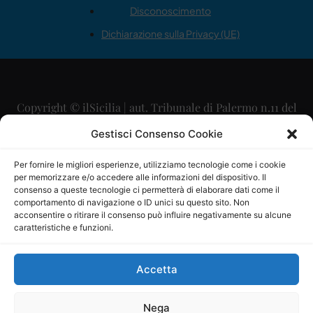
Disconoscimento
Dichiarazione sulla Privacy (UE)
Copyright © ilSicilia | aut. Tribunale di Palermo n.11 del
29/09/2015
Gestisci Consenso Cookie
Editore: Mercurio Comunicazione Soc. Coop. A.R.L.
Per fornire le migliori esperienze, utilizziamo tecnologie come i cookie
per memorizzare e/o accedere alle informazioni del dispositivo. Il
Direttore Editoriale: Maurizio Scaglione
consenso a queste tecnologie ci permetterà di elaborare dati come il
comportamento di navigazione o ID unici su questo sito. Non
Direttore Responsabile: Maria Calabrese
acconsentire o ritirare il consenso può influire negativamente su alcune
caratteristiche e funzioni.
p.zza Sant’Oliva, 9 – 90141 – Palermo – 091335557
P.IVA: 06334930820
Accetta
Mercurio Comunicazione Società Cooperativa a r.l. è
iscritta al Registro degli Operatori di Comunicazione al
Nega