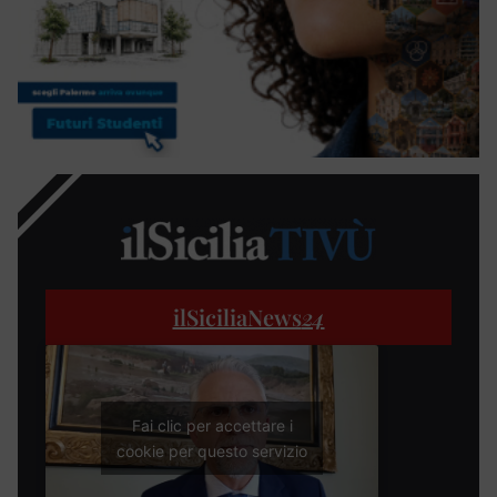
ilSiciliaNews
24
Fai clic per accettare i
cookie per questo servizio