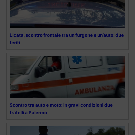
Licata, scontro frontale tra un furgone e un’auto: due
feriti
Scontro tra auto e moto: in gravi condizioni due
fratelli a Palermo