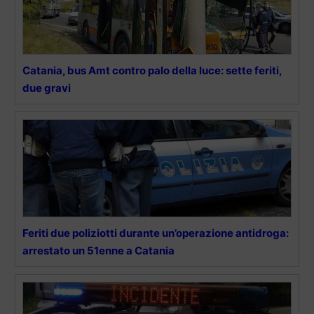
Catania, bus Amt contro palo della luce: sette feriti,
due gravi
Feriti due poliziotti durante un’operazione antidroga:
arrestato un 51enne a Catania