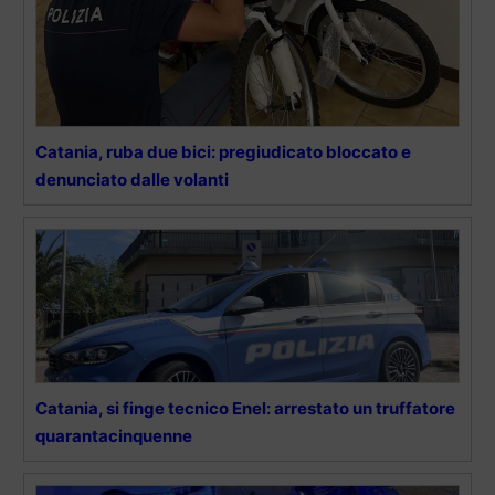
Catania, ruba due bici: pregiudicato bloccato e
denunciato dalle volanti
Catania, si finge tecnico Enel: arrestato un truffatore
quarantacinquenne