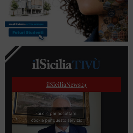
ilSiciliaNews
24
Fai clic per accettare i
cookie per questo servizio