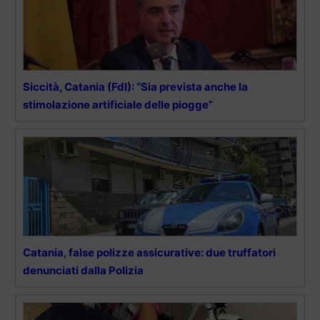
Siccità, Catania (FdI): “Sia prevista anche la
stimolazione artificiale delle piogge”
Catania, false polizze assicurative: due truffatori
denunciati dalla Polizia