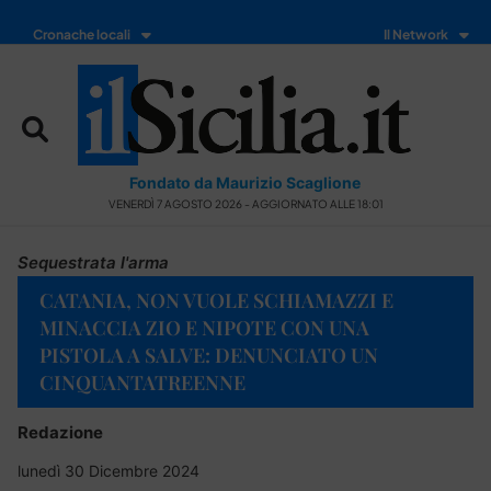
Cronache locali
Il Network
Fondato da Maurizio Scaglione
VENERDÌ 7 AGOSTO 2026 - AGGIORNATO ALLE 18:01
Sequestrata l'arma
CATANIA, NON VUOLE SCHIAMAZZI E
MINACCIA ZIO E NIPOTE CON UNA
PISTOLA A SALVE: DENUNCIATO UN
CINQUANTATREENNE
Redazione
lunedì 30 Dicembre 2024