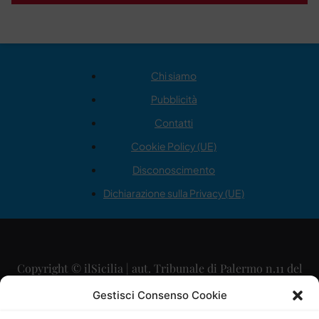
Chi siamo
Pubblicità
Contatti
Cookie Policy (UE)
Disconoscimento
Dichiarazione sulla Privacy (UE)
Copyright © ilSicilia | aut. Tribunale di Palermo n.11 del
29/09/2015
Gestisci Consenso Cookie
Editore: Mercurio Comunicazione Soc. Coop. A.R.L.