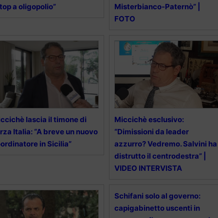
top a oligopolio”
Misterbianco-Paternò” |
FOTO
ccichè lascia il timone di
Miccichè esclusivo:
rza Italia: “A breve un nuovo
“Dimissioni da leader
ordinatore in Sicilia”
azzurro? Vedremo. Salvini ha
distrutto il centrodestra” |
VIDEO INTERVISTA
Schifani solo al governo:
capigabinetto uscenti in