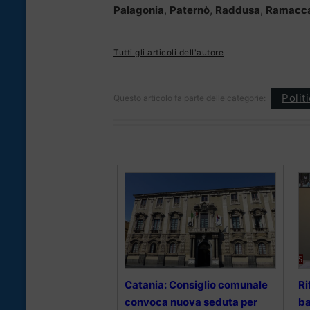
Palagonia
,
Paternò
,
Raddusa
,
Ramacc
Tutti gli articoli dell'autore
Polit
Questo articolo fa parte delle categorie:
Catania: Consiglio comunale
Ri
convoca nuova seduta per
ba