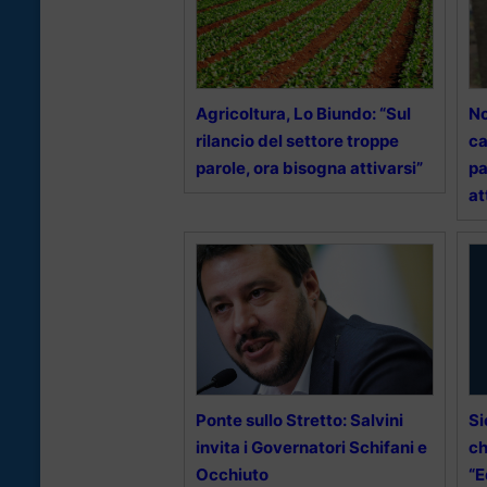
Agricoltura, Lo Biundo: “Sul
No
rilancio del settore troppe
ca
parole, ora bisogna attivarsi”
pa
at
Ponte sullo Stretto: Salvini
Si
invita i Governatori Schifani e
ch
Occhiuto
“E