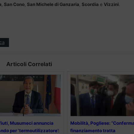
a
,
San Cono
,
San Michele di Ganzaria
,
Scordia
e
Vizzini
.
ica
Articoli Correlati
fiuti, Musumeci annuncia
Mobilità, Pogliese: ”Conferm
ndo per ‘termoutilizzatore’:
finanziamento tratta