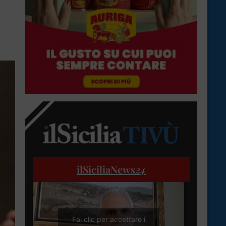
ilSiciliaNews
24
Fai clic per accettare i