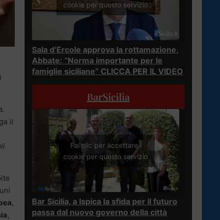
cookie per questo servizio
Sala d’Ercole approva la rottamazione,
Abbate: “Norma importante per le
famiglie siciliane” CLICCA PER IL VIDEO
i
BarSicilia
a.
a il
Fai clic per accettare i
li
cookie per questo servizio
ite
uni
Bar Sicilia, a Ispica la sfida per il futuro
ubea
,
passa dal nuovo governo della città
ia
,