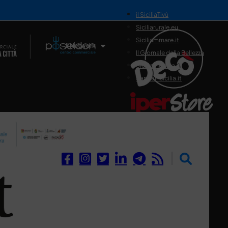
il SiciliaTivù
Siciliarurale.eu
Siciliammare.it
Il Network
Il Giornale della Bellezza
Siciliamedica.it
Sanitainsicilia.it