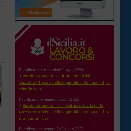
e
Pubblicazione: mercoledì 8 Luglio 2026
Bandi e concorsi: le ultime novità dalla
Gazzetta Ufficiale della Repubblica Italiana del 3 e
7 luglio 2026
Pubblicazione: venerdì 3 Luglio 2026
Bandi e concorsi: ecco le ultime novità dalla
Gazzetta Ufficiale della Repubblica Italiana del 26
e 30 giugno 2026
Pubblicazione: venerdì 26 Giugno 2026