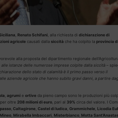
iciliana
,
Renato Schifani
, alla richiesta di
dichiarazione di
zioni agricole
causati dalla
siccità
che ha colpito la
provincia d
favorevole alla proposta del dipartimento regionale dell’Agricoltur
alle istanze delle numerose imprese colpite dalla siccità
– spieg
ichiarazione dello stato di calamità è il primo passo verso il
le aziende agricole che hanno subito gravi danni, a partire dag
ola
,
agrumi
e
ortive
da pieno campo sono le produzioni più colp
 per oltre
208 milioni di euro
, pari al
39%
circa del valore. I Com
lpasso
,
Caltagirone
,
Castel di Iudica
,
Grammichele
,
Licodia E
Mineo
,
Mirabella Imbaccari
,
Misterbianco
,
Motta Sant’Anastas