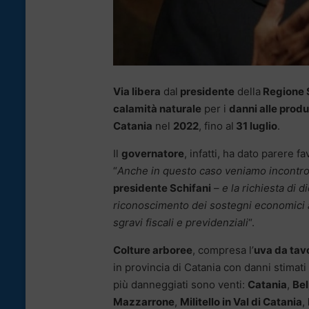
Via libera
dal
presidente
della
Regione S
calamità naturale
per i
danni alle produ
Catania
nel
2022
, fino al
31 luglio
.
Il
governatore
, infatti, ha dato parere 
“
Anche in questo caso veniamo incontro 
presidente Schifani
–
e la richiesta di d
riconoscimento dei sostegni economici al
sgravi fiscali e previdenziali
“.
Colture arboree
, compresa l’
uva da tav
in provincia di Catania con danni stimati
più danneggiati sono venti:
Catania
,
Be
Mazzarrone
,
Militello in Val di Catania
,