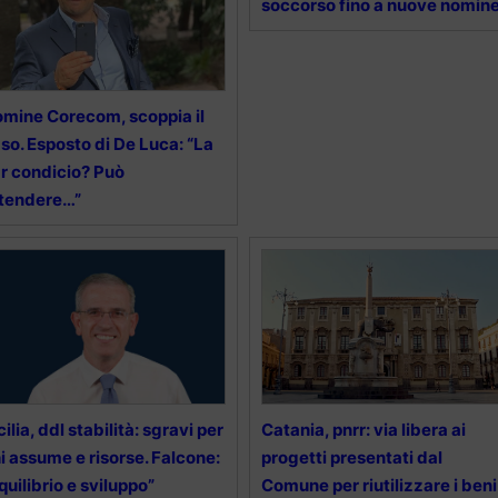
soccorso fino a nuove nomin
mine Corecom, scoppia il
so. Esposto di De Luca: “La
r condicio? Può
tendere…”
cilia, ddl stabilità: sgravi per
Catania, pnrr: via libera ai
i assume e risorse. Falcone:
progetti presentati dal
quilibrio e sviluppo”
Comune per riutilizzare i beni