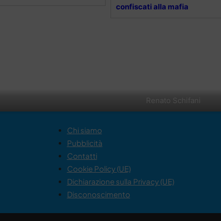
confiscati alla mafia
Renato Schifani
Chi siamo
Pubblicità
Contatti
Cookie Policy (UE)
Dichiarazione sulla Privacy (UE)
Disconoscimento