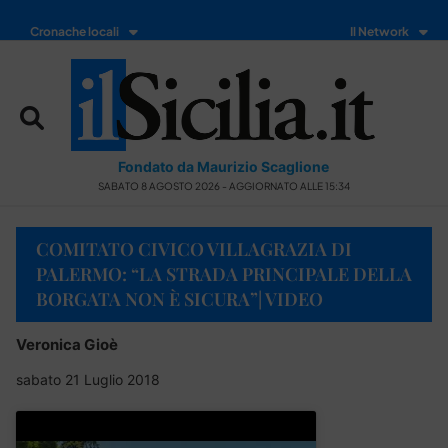
Cronache locali
Il Network
Fondato da Maurizio Scaglione
SABATO 8 AGOSTO 2026 - AGGIORNATO ALLE 15:34
COMITATO CIVICO VILLAGRAZIA DI
PALERMO: “LA STRADA PRINCIPALE DELLA
BORGATA NON È SICURA”| VIDEO
Veronica Gioè
sabato 21 Luglio 2018