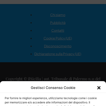
Chi siamo
Pubblicità
Contatti
Cookie Policy (UE)
Disconoscimento
Dichiarazione sulla Privacy (UE)
Copyright © ilSicilia | aut. Tribunale di Palermo n.11 del
29/09/2015
Gestisci Consenso Cookie
Editore: Mercurio Comunicazione Soc. Coop. A.R.L.
Per fornire le migliori esperienze, utilizziamo tecnologie come i cookie
per memorizzare e/o accedere alle informazioni del dispositivo. Il
Direttore Editoriale: Maurizio Scaglione