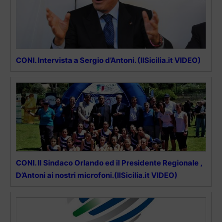
CONI. Intervista a Sergio d’Antoni. (IlSicilia.it VIDEO)
CONI. Il Sindaco Orlando ed il Presidente Regionale ,
D’Antoni ai nostri microfoni.(IlSicilia.it VIDEO)