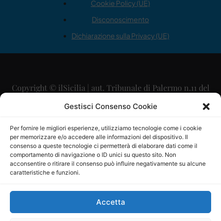
Cookie Policy (UE)
Disconoscimento
Dichiarazione sulla Privacy (UE)
Copyright © ilSicilia | aut. Tribunale di Palermo n.11 del
29/09/2015
Gestisci Consenso Cookie
Editore: Mercurio Comunicazione Soc. Coop. A.R.L.
Per fornire le migliori esperienze, utilizziamo tecnologie come i cookie
per memorizzare e/o accedere alle informazioni del dispositivo. Il
Direttore Editoriale: Maurizio Scaglione
consenso a queste tecnologie ci permetterà di elaborare dati come il
comportamento di navigazione o ID unici su questo sito. Non
Direttore Responsabile: Maria Calabrese
acconsentire o ritirare il consenso può influire negativamente su alcune
caratteristiche e funzioni.
p.zza Sant’Oliva, 9 – 90141 – Palermo – 091335557
P.IVA: 06334930820
Accetta
Mercurio Comunicazione Società Cooperativa a r.l. è