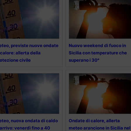
teo, previste nuove ondate
Nuovo weekend di fuoco in
 calore: allerta della
Sicilia con temperature che
otezione civile
superano i 30°
teo, nuova ondata di caldo
Ondate di calore, allerta
 arrivo: venerdì fino a 40
meteo arancione in Sicilia nel