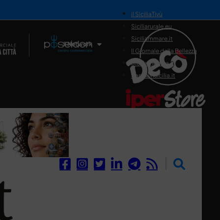
il SiciliaTivù
Siciliarurale.eu
Siciliammare.it
Il Network
Il Giornale della Bellezza
Siciliamedica.it
Sanitainsicilia.it