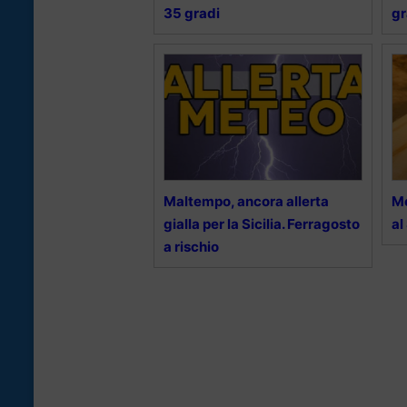
35 gradi
gr
Maltempo, ancora allerta
Me
gialla per la Sicilia. Ferragosto
al
a rischio