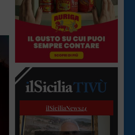
ilSiciliaNews
24