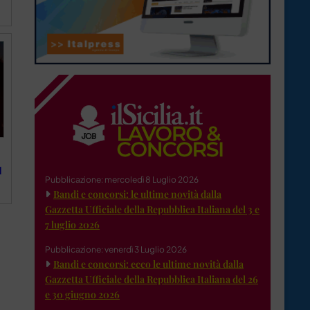
d
Pubblicazione: mercoledì 8 Luglio 2026
Bandi e concorsi: le ultime novità dalla
Gazzetta Ufficiale della Repubblica Italiana del 3 e
7 luglio 2026
Pubblicazione: venerdì 3 Luglio 2026
Bandi e concorsi: ecco le ultime novità dalla
Gazzetta Ufficiale della Repubblica Italiana del 26
e 30 giugno 2026