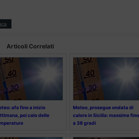
aca
Articoli Correlati
teo: afa fino a inizio
Meteo, prosegue ondata di
ttimana, poi calo delle
calore in Sicilia: massime fino
emperature
a 38 gradi