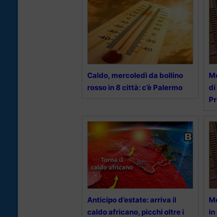
Caldo, mercoledì da bollino
Me
rosso in 8 città: c’è Palermo
di
Pr
Anticipo d’estate: arriva il
Me
caldo africano, picchi oltre i
in