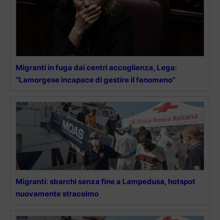
Migranti in fuga dai centri accoglienza, Lega:
“Lamorgese incapace di gestire il fenomeno”
Migranti: sbarchi senza fine a Lampedusa, hotspot
nuovamente stracolmo