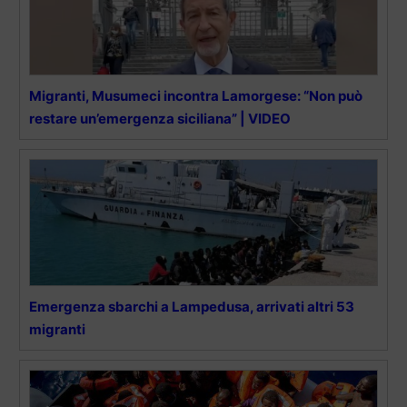
Migranti, Musumeci incontra Lamorgese: “Non può
restare un’emergenza siciliana” | VIDEO
Emergenza sbarchi a Lampedusa, arrivati altri 53
migranti