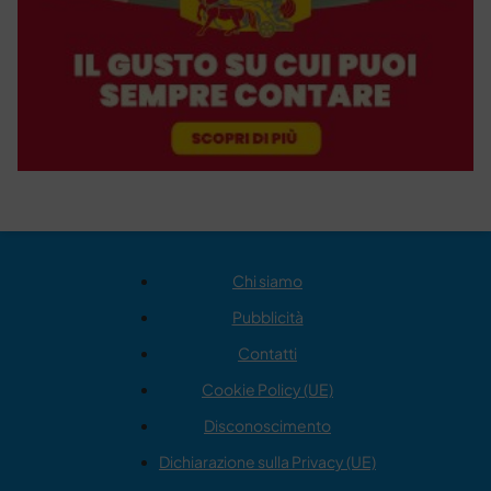
Chi siamo
Pubblicità
Contatti
Cookie Policy (UE)
Disconoscimento
Dichiarazione sulla Privacy (UE)