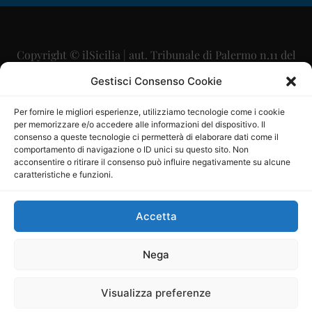
Copyright © ilSicilia | aut. Tribunale di Palermo n.11 del
29/09/2015
Gestisci Consenso Cookie
Editore: Mercurio Comunicazione Soc. Coop. A.R.L.
Per fornire le migliori esperienze, utilizziamo tecnologie come i cookie
per memorizzare e/o accedere alle informazioni del dispositivo. Il
Direttore Editoriale: Maurizio Scaglione
consenso a queste tecnologie ci permetterà di elaborare dati come il
comportamento di navigazione o ID unici su questo sito. Non
Direttore Responsabile: Maria Calabrese
acconsentire o ritirare il consenso può influire negativamente su alcune
caratteristiche e funzioni.
p.zza Sant’Oliva, 9 – 90141 – Palermo – 091335557
P.IVA: 06334930820
Accetta
Mercurio Comunicazione Società Cooperativa a r.l. è
iscritta al Registro degli Operatori di Comunicazione al
Nega
numero 26988
Visualizza preferenze
Sito gestito da
La Digitale srl
–
info@ladigitale.it