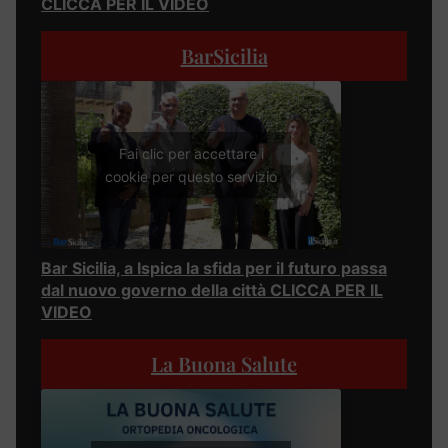
CLICCA PER IL VIDEO
BarSicilia
Fai clic per accettare i
cookie per questo servizio
Bar Sicilia, a Ispica la sfida per il futuro passa
dal nuovo governo della città CLICCA PER IL
VIDEO
La Buona Salute