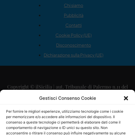
Chi siamo
Pubblicità
Contatti
Cookie Policy (UE)
Disconoscimento
Dichiarazione sulla Privacy (UE)
Copyright © ilSicilia | aut. Tribunale di Palermo n.11 del
29/09/2015
Gestisci Consenso Cookie
Editore: Mercurio Comunicazione Soc. Coop. A.R.L.
Per fornire le migliori esperienze, utilizziamo tecnologie come i cookie
per memorizzare e/o accedere alle informazioni del dispositivo. Il
Direttore Editoriale: Maurizio Scaglione
consenso a queste tecnologie ci permetterà di elaborare dati come il
comportamento di navigazione o ID unici su questo sito. Non
Direttore Responsabile: Maria Calabrese
acconsentire o ritirare il consenso può influire negativamente su alcune