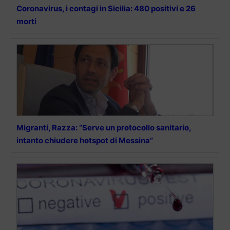
Coronavirus, i contagi in Sicilia: 480 positivi e 26
morti
Migranti, Razza: “Serve un protocollo sanitario,
intanto chiudere hotspot di Messina”