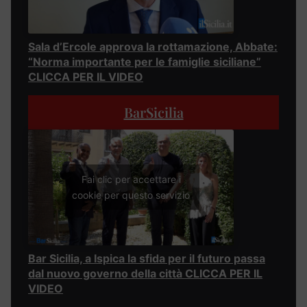
Sala d’Ercole approva la rottamazione, Abbate:
“Norma importante per le famiglie siciliane”
CLICCA PER IL VIDEO
BarSicilia
Fai clic per accettare i
cookie per questo servizio
Bar Sicilia, a Ispica la sfida per il futuro passa
dal nuovo governo della città CLICCA PER IL
VIDEO