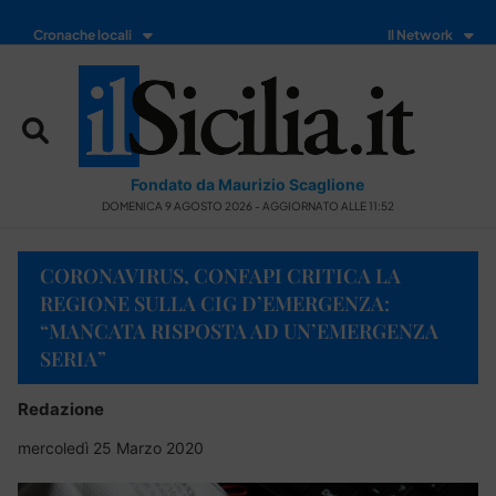
Cronache locali
Il Network
Fondato da Maurizio Scaglione
DOMENICA 9 AGOSTO 2026 - AGGIORNATO ALLE 11:52
CORONAVIRUS, CONFAPI CRITICA LA
REGIONE SULLA CIG D’EMERGENZA:
“MANCATA RISPOSTA AD UN’EMERGENZA
SERIA”
Redazione
mercoledì 25 Marzo 2020