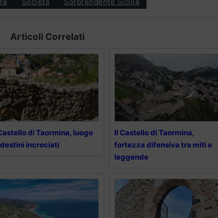
ra
Società
Sorprendente Sicilia
Articoli Correlati
 Castello di Taormina, luogo
Il Castello di Taormina,
 destini incrociati
fortezza difensiva tra miti e
leggende