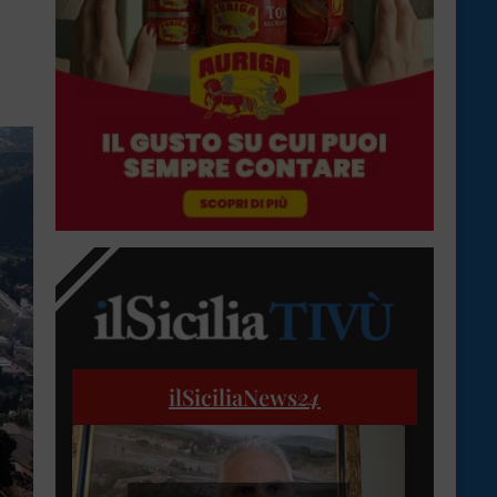
ilSiciliaNews
24