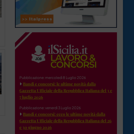
Pubblicazione: mercoledì 8 Luglio 2026
Bandi e concorsi: le ultime novità dalla
Gazzetta Ufficiale della Repubblica Italiana del 3 e
7 luglio 2026
Pubblicazione: venerdì 3 Luglio 2026
Bandi e concorsi: ecco le ultime novità dalla
Gazzetta Ufficiale della Repubblica Italiana del 26
e 30 giugno 2026