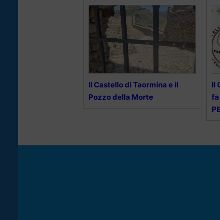
Il Castello di Taormina e il
Il
Pozzo della Morte
fa
PE