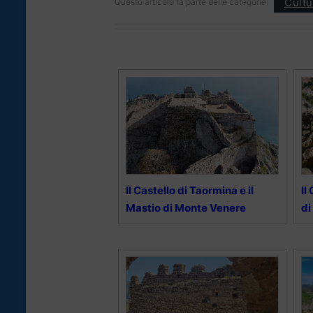
Cultu
Questo articolo fa parte delle categorie:
Il Castello di Taormina e il
Il
Mastio di Monte Venere
di