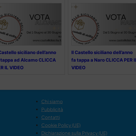
 Castello siciliano dell’anno
Il Castello siciliano dell’anno
 tappa ad Alcamo CLICCA
fa tappa a Naro CLICCA PER I
R IL VIDEO
VIDEO
Chi siamo
Pubblicità
Contatti
Cookie Policy (UE)
Dichiarazione sulla Privacy (UE)