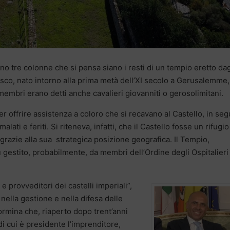
ono tre colonne che si pensa siano i resti di un tempio eretto dag
resco, nato intorno alla prima metà dell’XI secolo a Gerusalemme,
i membri erano detti anche cavalieri giovanniti o gerosolimitani.
 per offrire assistenza a coloro che si recavano al Castello, in seg
ati e feriti. Si riteneva, infatti, che il Castello fosse un rifugio
grazie alla sua strategica posizione geografica. Il Tempio,
u gestito, probabilmente, da membri dell’Ordine degli Ospitalieri
e provveditori dei castelli imperiali”,
ella gestione e nella difesa delle
aormina che, riaperto dopo trent’anni
i cui è presidente l’imprenditore,