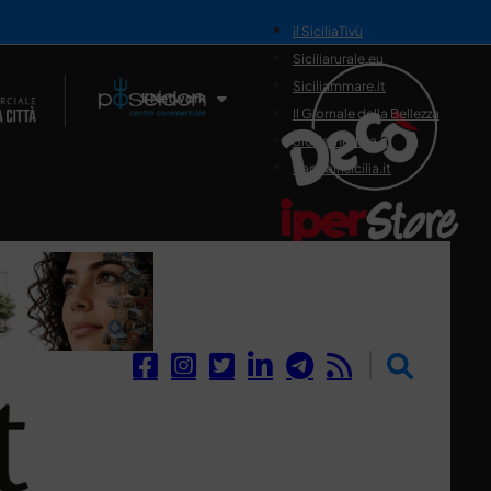
il SiciliaTivù
Siciliarurale.eu
Siciliammare.it
Il Network
Il Giornale della Bellezza
Siciliamedica.it
Sanitainsicilia.it