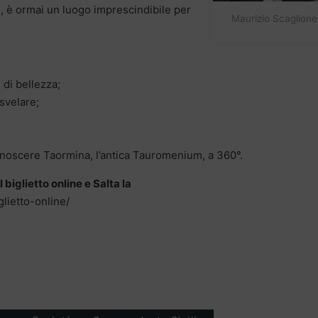
e, è ormai un luogo imprescindibile per
Maurizio Scaglione
 di bellezza;
 svelare;
onoscere Taormina, l’antica Tauromenium, a 360°.
l biglietto online e Salta la
glietto-online/