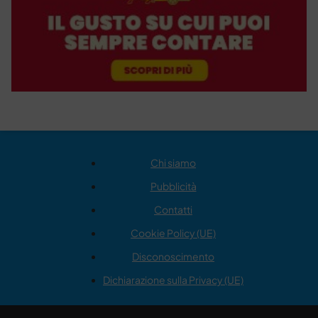
Chi siamo
Pubblicità
Contatti
Cookie Policy (UE)
Disconoscimento
Dichiarazione sulla Privacy (UE)