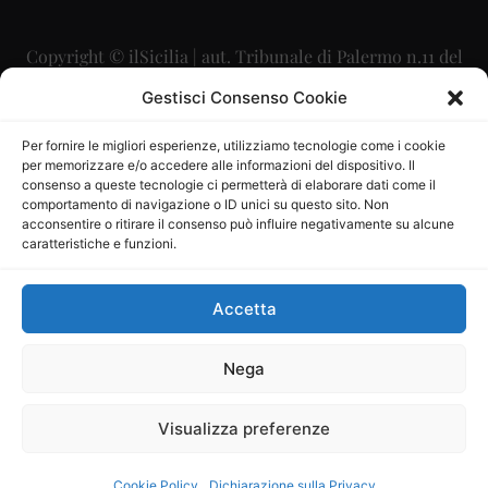
Copyright © ilSicilia | aut. Tribunale di Palermo n.11 del
29/09/2015
Gestisci Consenso Cookie
Editore: Mercurio Comunicazione Soc. Coop. A.R.L.
Per fornire le migliori esperienze, utilizziamo tecnologie come i cookie
per memorizzare e/o accedere alle informazioni del dispositivo. Il
Direttore Editoriale: Maurizio Scaglione
consenso a queste tecnologie ci permetterà di elaborare dati come il
comportamento di navigazione o ID unici su questo sito. Non
Direttore Responsabile: Maria Calabrese
acconsentire o ritirare il consenso può influire negativamente su alcune
caratteristiche e funzioni.
p.zza Sant’Oliva, 9 – 90141 – Palermo – 091335557
P.IVA: 06334930820
Accetta
Mercurio Comunicazione Società Cooperativa a r.l. è
iscritta al Registro degli Operatori di Comunicazione al
Nega
numero 26988
Visualizza preferenze
Sito gestito da
La Digitale srl
–
info@ladigitale.it
Cookie Policy
Dichiarazione sulla Privacy