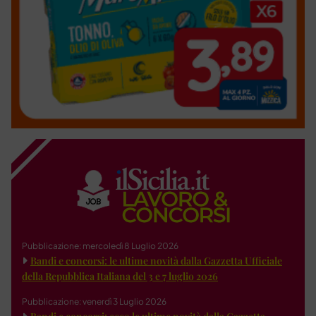
Pubblicazione: mercoledì 8 Luglio 2026
Bandi e concorsi: le ultime novità dalla Gazzetta Ufficiale
della Repubblica Italiana del 3 e 7 luglio 2026
Pubblicazione: venerdì 3 Luglio 2026