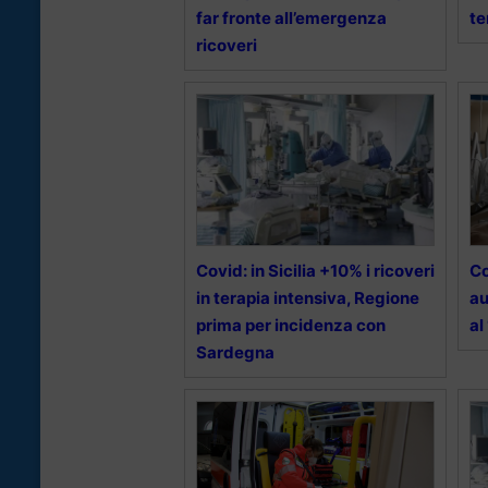
far fronte all’emergenza
te
ricoveri
Covid: in Sicilia +10% i ricoveri
Co
in terapia intensiva, Regione
au
prima per incidenza con
al
Sardegna