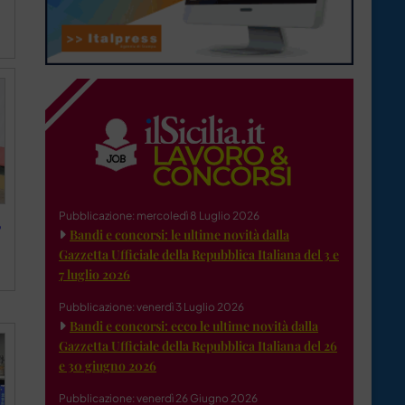
Pubblicazione: mercoledì 8 Luglio 2026
%
Bandi e concorsi: le ultime novità dalla
Gazzetta Ufficiale della Repubblica Italiana del 3 e
7 luglio 2026
Pubblicazione: venerdì 3 Luglio 2026
Bandi e concorsi: ecco le ultime novità dalla
Gazzetta Ufficiale della Repubblica Italiana del 26
e 30 giugno 2026
Pubblicazione: venerdì 26 Giugno 2026