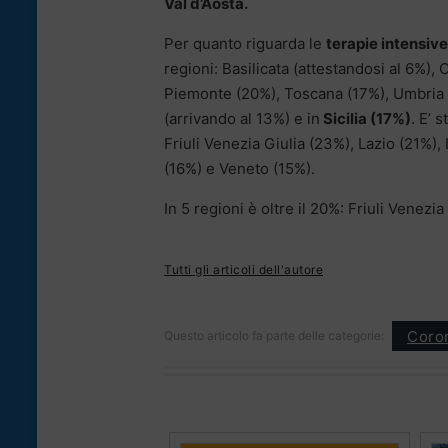
Val d’Aosta.
Per quanto riguarda le
terapie intensive
regioni: Basilicata (attestandosi al 6%)
Piemonte (20%), Toscana (17%), Umbria (1
(arrivando al 13%) e in
Sicilia (17%)
. E’ 
Friuli Venezia Giulia (23%), Lazio (21%)
(16%) e Veneto (15%).
In 5 regioni è oltre il 20%: Friuli Venezi
Tutti gli articoli dell'autore
Coron
Questo articolo fa parte delle categorie: