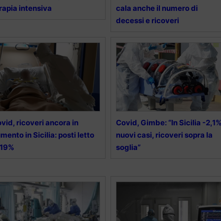
rapia intensiva
cala anche il numero di
decessi e ricoveri
vid, ricoveri ancora in
Covid, Gimbe: “In Sicilia -2,1
mento in Sicilia: posti letto
nuovi casi, ricoveri sopra la
 19%
soglia”