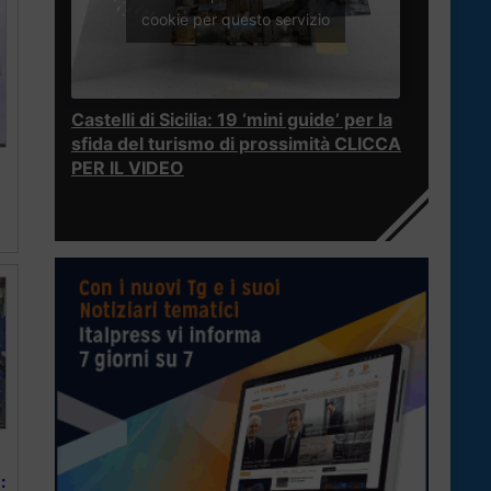
cookie per questo servizio
Castelli di Sicilia: 19 ‘mini guide’ per la
sfida del turismo di prossimità CLICCA
PER IL VIDEO
: