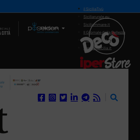
il SiciliaTivù
Siciliarurale.eu
Siciliammare.it
Il Network
Il Giornale della Bellezza
Siciliamedica.it
Sanitainsicilia.it