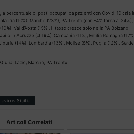
,
a percentuale di posti occupati da pazienti con Covid-19 cala i
, Calabria (10%), Marche (23%), PA Trento (con -4% torna al 24%),
0%), Val d’Aosta (15%). Il tasso cresce solo nella PA Bolzano
stabile in Abruzzo (al 19%), Campania (11%), Emilia Romagna (17%
, Liguria (14%), Lombardia (13%), Molise (8%), Puglia (12%), Sard
a Giulia, Lazio, Marche, PA Trento.
avirus Sicilia
Articoli Correlati