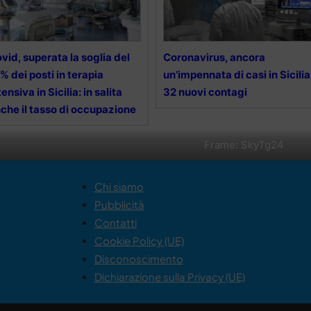
vid, superata la soglia del
Coronavirus, ancora
% dei posti in terapia
un’impennata di casi in Sicilia
tensiva in Sicilia: in salita
32 nuovi contagi
che il tasso di occupazione
Frame: SkyTg24
Chi siamo
Pubblicità
Contatti
Cookie Policy (UE)
Disconoscimento
Dichiarazione sulla Privacy (UE)