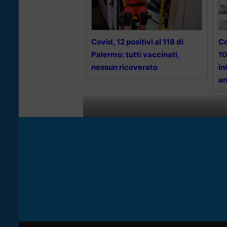
Covid, 12 positivi al 118 di
Co
Palermo: tutti vaccinati,
10
nessun ricoverato
in
an