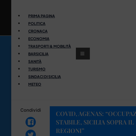
PRIMA PAGINA
POLITICA
CRONACA
ECONOMIA
TRASPORTI & MOBILITÀ
BARSICILIA
SANITÀ
TURISMO
SINDACI DI SICILIA
METEO
Condividi
COVID, AGENAS: “OCCUPA
STABILE, SICILIA SOPRA I
REGIONI”