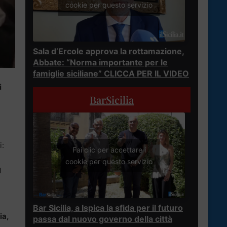
cookie per questo servizio
Sala d’Ercole approva la rottamazione,
Abbate: “Norma importante per le
famiglie siciliane” CLICCA PER IL VIDEO
i
BarSicilia
i:
Fai clic per accettare i
cookie per questo servizio
l
.
Bar Sicilia, a Ispica la sfida per il futuro
ia,
passa dal nuovo governo della città