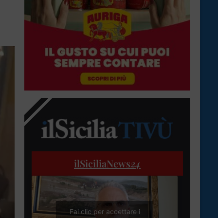
ilSiciliaNews
24
Fai clic per accettare i