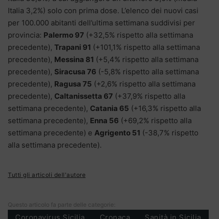
Italia 3,2%) solo con prima dose. L’elenco dei nuovi casi
per 100.000 abitanti dell’ultima settimana suddivisi per
provincia:
Palermo 97
(+32,5% rispetto alla settimana
precedente),
Trapani 91
(+101,1% rispetto alla settimana
precedente),
Messina 81
(+5,4% rispetto alla settimana
precedente),
Siracusa 76
(-5,8% rispetto alla settimana
precedente),
Ragusa 75
(+2,6% rispetto alla settimana
precedente),
Caltanissetta 67
(+37,9% rispetto alla
settimana precedente),
Catania 65
(+16,3% rispetto alla
settimana precedente),
Enna 56
(+69,2% rispetto alla
settimana precedente) e
Agrigento 51
(-38,7% rispetto
alla settimana precedente).
Tutti gli articoli dell'autore
Questo articolo fa parte delle categorie:
Coronavirus Sicilia
Cronaca
Sanità in Sicilia