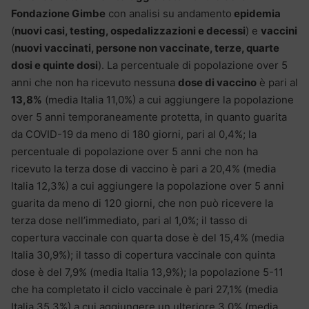
Fondazione Gimbe
con analisi su andamento
epidemia
(
nuovi casi, testing, ospedalizzazioni e decessi
) e
vaccini
(
nuovi vaccinati, persone non vaccinate, terze, quarte
dosi e quinte dosi
). La percentuale di popolazione over 5
anni che non ha ricevuto nessuna
dose di vaccino
è pari al
13,8%
(media Italia 11,0%) a cui aggiungere la popolazione
over 5 anni temporaneamente protetta, in quanto guarita
da COVID-19 da meno di 180 giorni, pari al 0,4%; la
percentuale di popolazione over 5 anni che non ha
ricevuto la terza dose di vaccino è pari a 20,4% (media
Italia 12,3%) a cui aggiungere la popolazione over 5 anni
guarita da meno di 120 giorni, che non può ricevere la
terza dose nell’immediato, pari al 1,0%; il tasso di
copertura vaccinale con quarta dose è del 15,4% (media
Italia 30,9%); il tasso di copertura vaccinale con quinta
dose è del 7,9% (media Italia 13,9%); la popolazione 5-11
che ha completato il ciclo vaccinale è pari 27,1% (media
Italia 35,3%) a cui aggiungere un ulteriore 3,0% (media