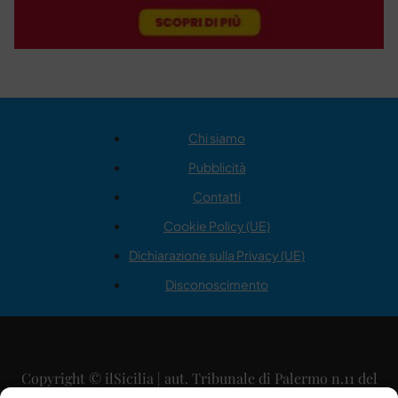
Chi siamo
Pubblicità
Contatti
Cookie Policy (UE)
Dichiarazione sulla Privacy (UE)
Disconoscimento
Copyright © ilSicilia | aut. Tribunale di Palermo n.11 del