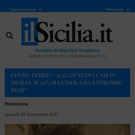
Cronache locali
Il Network
Fondato da Maurizio Scaglione
SABATO 8 AGOSTO 2026 - AGGIORNATO ALLE 19:00
COVID, GIMBE: “+9,5% DI NUOVI CASI IN
SICILIA, IL 70% SULL’ISOLA HA ENTRAMBE
DOSI”
Redazione
giovedì 25 Novembre 2021