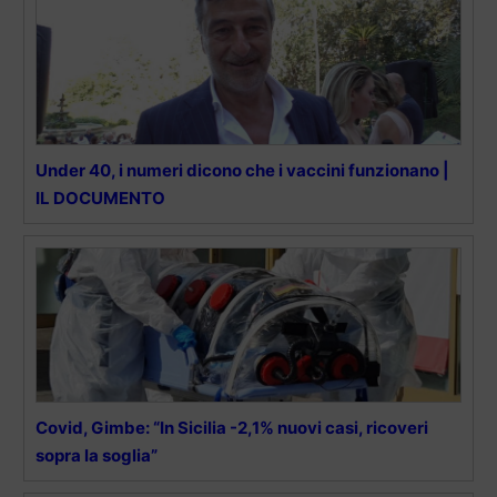
Under 40, i numeri dicono che i vaccini funzionano |
IL DOCUMENTO
Covid, Gimbe: “In Sicilia -2,1% nuovi casi, ricoveri
sopra la soglia”