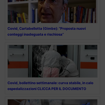
Covid, Cartabellotta (Gimbe): “Proposta nuovi
conteggi inadeguata e rischiosa”
Covid, bollettino settimanale: curva stabile, in calo
ospedalizzazioni CLICCA PER IL DOCUMENTO