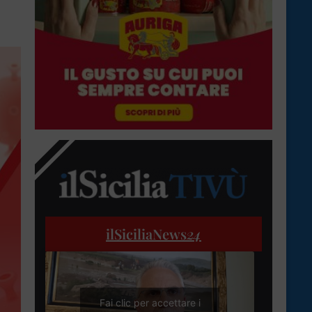
ilSiciliaNews
24
Fai clic per accettare i