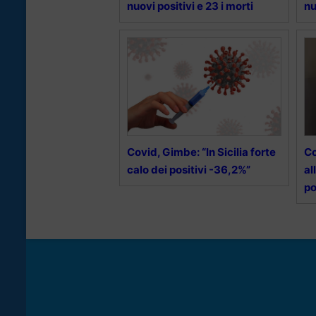
nuovi positivi e 23 i morti
nu
Covid, Gimbe: “In Sicilia forte
Co
calo dei positivi -36,2%”
al
po