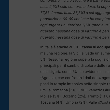
completato il ciclo vaccinale è pari a 8
Italia 2,5%) solo con prima dose; la popo
77,5% (media Italia 86,3%) a cui aggiung
popolazione 60-69 anni che ha completato
aggiungere un ulteriore 6,6% (media Ita
ricevuto nessuna dose di vaccino è pari 
ricevuto nessuna dose di vaccino è pari 
In Italia è stabile al 3% il
tasso di occupa
ma una regione, la Sicilia, vede un aumen
5%. Nessuna regione supera la soglia di
principali per il cambio di colore delle 
dalla Liguria con il 6%. Lo evidenzia il m
(Agenas), che confronta i dati del 4 agos
posti in terapia intensiva nelle singole 
Emilia Romagna (3%), Friuli Venezia Giul
Molise (3%), Bolzano (2%), Trento (1%),
Toscana (4%), Umbria (2%), Valle d’Aost