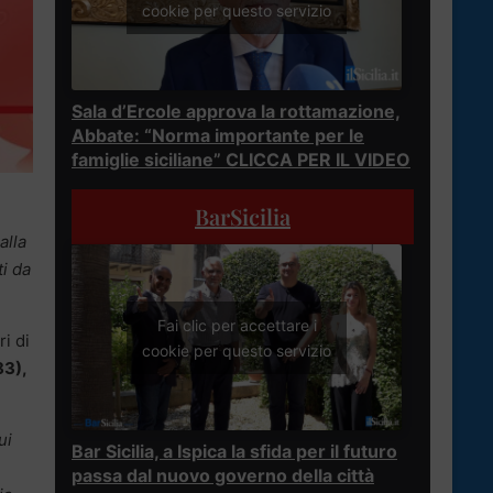
cookie per questo servizio
Sala d’Ercole approva la rottamazione,
Abbate: “Norma importante per le
famiglie siciliane” CLICCA PER IL VIDEO
BarSicilia
alla
ti da
Fai clic per accettare i
i di
cookie per questo servizio
83),
ui
Bar Sicilia, a Ispica la sfida per il futuro
passa dal nuovo governo della città