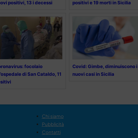
ovi positivi, 13 i decessi
positivi e 19 morti in Sicilia
ronavirus: focolaio
Covid: Gimbe, diminuiscono i
l’ospedale di San Cataldo, 11
nuovi casi in Sicilia
sitivi
Chi siamo
Pubblicità
Contatti