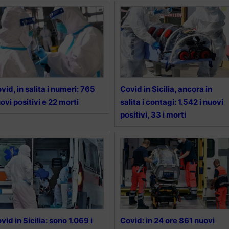
vid, in salita i numeri: 765
Covid in Sicilia, ancora in
ovi positivi e 22 morti
salita i contagi: 1.542 i nuovi
positivi, 33 i morti
vid in Sicilia: sono 1.069 i
Covid: in 24 ore 861 nuovi