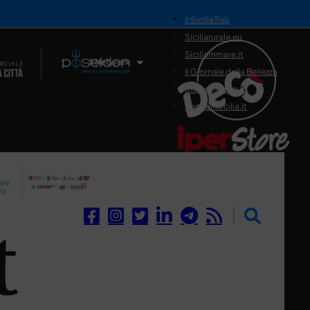
il SiciliaTivù
Siciliarurale.eu
Siciliammare.it
Il Network
Il Giornale della Bellezza
Siciliamedica.it
Sanitainsicilia.it