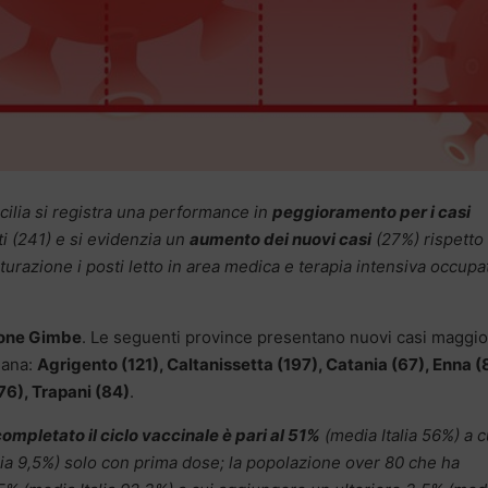
cilia si registra una performance in
peggioramento per i casi
i (241) e si evidenzia un
aumento dei nuovi casi
(27%) rispetto 
urazione i posti letto in area medica e terapia intensiva occupa
one Gimbe
. Le seguenti province presentano nuovi casi maggior
mana:
Agrigento (121), Caltanissetta (197), Catania (67), Enna (
76), Trapani (84)
.
ompletato il ciclo vaccinale è pari al 51%
(media Italia 56%) a c
lia 9,5%) solo con prima dose; la popolazione over 80 che ha