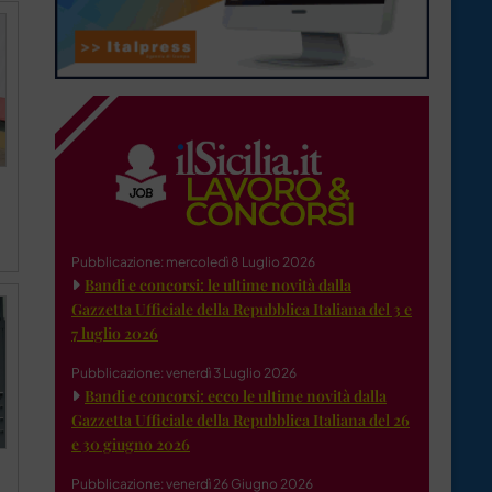
Pubblicazione: mercoledì 8 Luglio 2026
Bandi e concorsi: le ultime novità dalla
Gazzetta Ufficiale della Repubblica Italiana del 3 e
7 luglio 2026
Pubblicazione: venerdì 3 Luglio 2026
Bandi e concorsi: ecco le ultime novità dalla
Gazzetta Ufficiale della Repubblica Italiana del 26
e 30 giugno 2026
Pubblicazione: venerdì 26 Giugno 2026