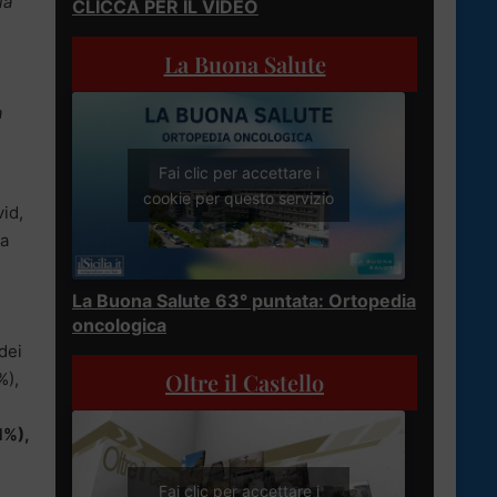
ia
CLICCA PER IL VIDEO
La Buona Salute
a
Fai clic per accettare i
cookie per questo servizio
vid,
ta
La Buona Salute 63° puntata: Ortopedia
oncologica
dei
Oltre il Castello
%),
+1%),
Fai clic per accettare i