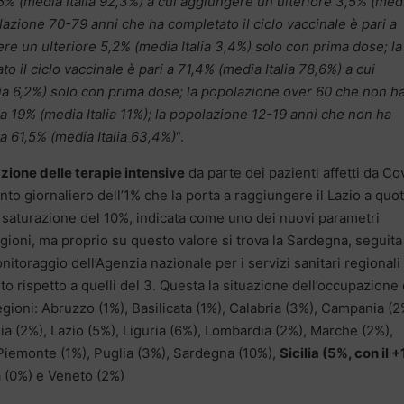
0,5% (media Italia 92,3%) a cui aggiungere un ulteriore 3,5% (med
lazione 70-79 anni che ha completato il ciclo vaccinale è pari a
ere un ulteriore 5,2% (media Italia 3,4%) solo con prima dose; la
 il ciclo vaccinale è pari a 71,4% (media Italia 78,6%) a cui
lia 6,2%) solo con prima dose; la popolazione over 60 che non h
a 19% (media Italia 11%); la popolazione 12-19 anni che non ha
a 61,5% (media Italia 63,4%)
“.
zione delle terapie intensive
da parte dei pazienti affetti da Co
to giornaliero dell’1% che la porta a raggiungere il Lazio a quo
 saturazione del 10%, indicata come uno dei nuovi parametri
regioni, ma proprio su questo valore si trova la Sardegna, seguita
onitoraggio dell’Agenzia nazionale per i servizi sanitari regionali
to rispetto a quelli del 3. Questa la situazione dell’occupazione 
regioni: Abruzzo (1%), Basilicata (1%), Calabria (3%), Campania (2
ia (2%), Lazio (5%), Liguria (6%), Lombardia (2%), Marche (2%),
 Piemonte (1%), Puglia (3%), Sardegna (10%),
Sicilia (5%, con il 
a (0%) e Veneto (2%)