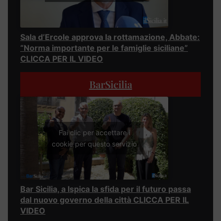
Sala d’Ercole approva la rottamazione, Abbate:
“Norma importante per le famiglie siciliane”
CLICCA PER IL VIDEO
BarSicilia
Fai clic per accettare i
cookie per questo servizio
Bar Sicilia, a Ispica la sfida per il futuro passa
dal nuovo governo della città CLICCA PER IL
VIDEO