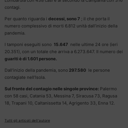
Lombardia con 438 casi e al secondo la Campania con 316
contagi.
Per quanto riguarda i
decessi, sono 7
; il che porta il
numero complessivo di morti 6.812 unità dall’inizio della
pandemia.
I tamponi eseguiti sono
15.647
nelle ultime 24 ore (ieri
20.351), con un totale che arriva a 6.273.647. Il numero dei
guariti è di 1.601 persone.
Dall’inizio della pandemia, sono
297.580
le persone
contagiate nell’Isola.
Sul fronte del contagio nelle singole province:
Palermo
con 58 casi, Catania 53, Messina 7, Siracusa 73, Ragusa
18, Trapani 10, Caltanissetta 14, Agrigento 33, Enna 12.
Tutti gli articoli dell'autore