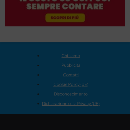
Chi siamo
Pubblicità
Contatti
Cookie Policy (UE)
Disconoscimento
Dichiarazione sulla Privacy (UE)