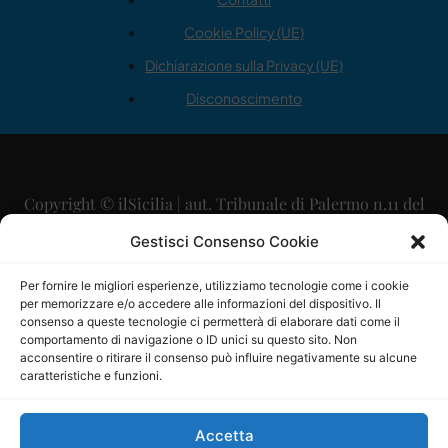
Cookie Policy (UE)
Dichiarazione sulla Privacy (UE)
Disconoscimento
Copyright © ilSicilia | aut. Tribunale di Palermo n.11 del
29/09/2015
Gestisci Consenso Cookie
Editore: Mercurio Comunicazione Soc. Coop. A.R.L.
Per fornire le migliori esperienze, utilizziamo tecnologie come i cookie
per memorizzare e/o accedere alle informazioni del dispositivo. Il
Direttore Editoriale: Maurizio Scaglione
consenso a queste tecnologie ci permetterà di elaborare dati come il
comportamento di navigazione o ID unici su questo sito. Non
Direttore Responsabile: Maria Calabrese
acconsentire o ritirare il consenso può influire negativamente su alcune
caratteristiche e funzioni.
p.zza Sant’Oliva, 9 – 90141 – Palermo – 091335557
P.IVA: 06334930820
Accetta