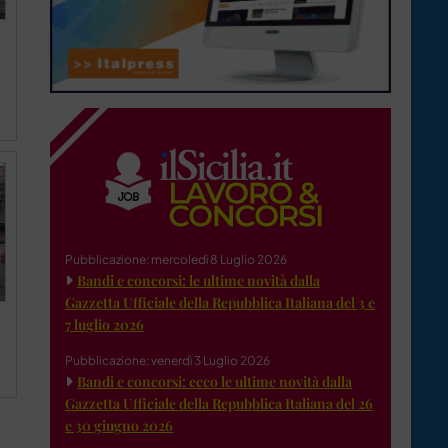
Pubblicazione: mercoledì 8 Luglio 2026
Bandi e concorsi: le ultime novità dalla
Gazzetta Ufficiale della Repubblica Italiana del 3 e
7 luglio 2026
Pubblicazione: venerdì 3 Luglio 2026
Bandi e concorsi: ecco le ultime novità dalla
Gazzetta Ufficiale della Repubblica Italiana del 26
e 30 giugno 2026