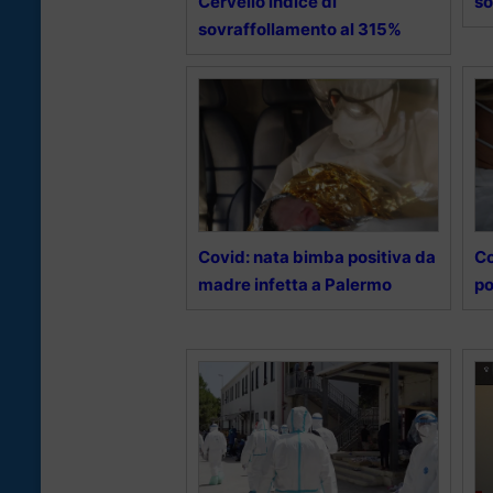
Cervello indice di
so
sovraffollamento al 315%
Covid: nata bimba positiva da
Co
madre infetta a Palermo
po