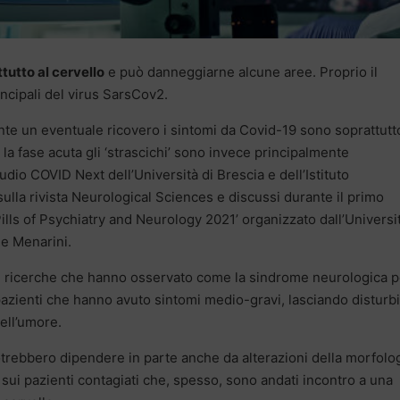
tutto al cervello
e può danneggiarne alcune aree. Proprio il
rincipali del virus SarsCov2.
ante un eventuale ricovero i sintomi da Covid-19 sono soprattutt
a la fase acuta gli ‘strascichi’ sono invece principalmente
udio COVID Next dell’Università di Brescia e dell’Istituto
sulla rivista Neurological Sciences e discussi durante il primo
lls of Psychiatry and Neurology 2021’ organizzato dall’Universit
le Menarini.
e ricerche che hanno osservato come la sindrome neurologica p
azienti che hanno avuto sintomi medio-gravi, lasciando disturbi
ell’umore.
otrebbero dipendere in parte anche da alterazioni della morfolo
 sui pazienti contagiati che, spesso, sono andati incontro a una