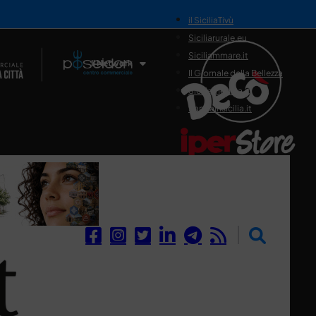
il SiciliaTivù
Siciliarurale.eu
Siciliammare.it
Il Network
Il Giornale della Bellezza
Siciliamedica.it
Sanitainsicilia.it