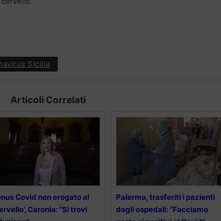
 cervello.
avirus Sicilia
Articoli Correlati
nus Covid non erogato al
Palermo, trasferiti i pazienti
ervello’, Caronia: “Si trovi
dagli ospedali: “Facciamo