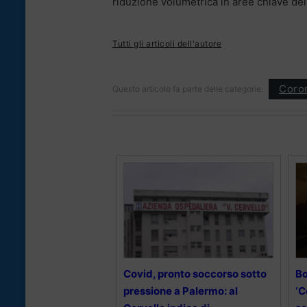
riduzione volumetrica in aree chiave del
Tutti gli articoli dell'autore
Coron
Questo articolo fa parte delle categorie:
Covid, pronto soccorso sotto
Bo
pressione a Palermo: al
‘C