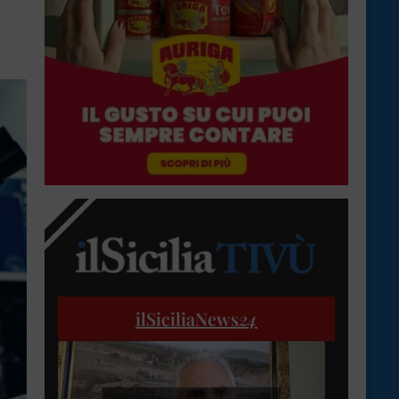
ilSiciliaNews
24