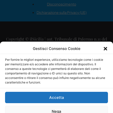
Disconoscimento
Dichiarazione sulla Privacy (UE)
Copyright © ilSicilia | aut. Tribunale di Palermo n.11 del
29/09/2015
Gestisci Consenso Cookie
Editore: Mercurio Comunicazione Soc. Coop. A.R.L.
Per fornire le migliori esperienze, utilizziamo tecnologie come i cookie
per memorizzare e/o accedere alle informazioni del dispositivo. Il
Direttore Editoriale: Maurizio Scaglione
consenso a queste tecnologie ci permetterà di elaborare dati come il
comportamento di navigazione o ID unici su questo sito. Non
Direttore Responsabile: Maria Calabrese
acconsentire o ritirare il consenso può influire negativamente su alcune
caratteristiche e funzioni.
p.zza Sant’Oliva, 9 – 90141 – Palermo – 091335557
P.IVA: 06334930820
Accetta
Mercurio Comunicazione Società Cooperativa a r.l. è
iscritta al Registro degli Operatori di Comunicazione al
Nega