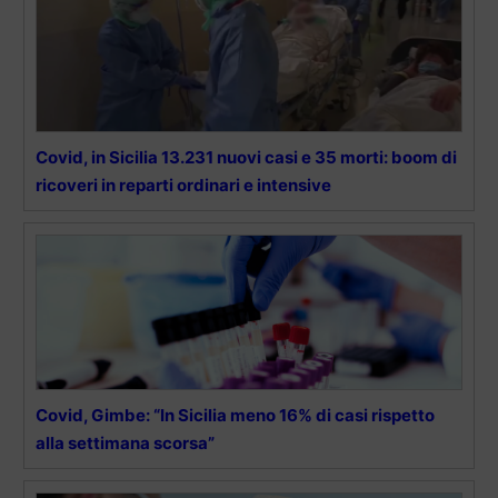
Covid, in Sicilia 13.231 nuovi casi e 35 morti: boom di
ricoveri in reparti ordinari e intensive
Covid, Gimbe: “In Sicilia meno 16% di casi rispetto
alla settimana scorsa”