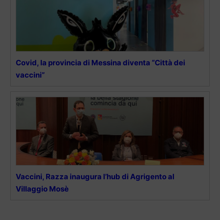
Covid, la provincia di Messina diventa “Città dei
vaccini”
Vaccini, Razza inaugura l’hub di Agrigento al
Villaggio Mosè