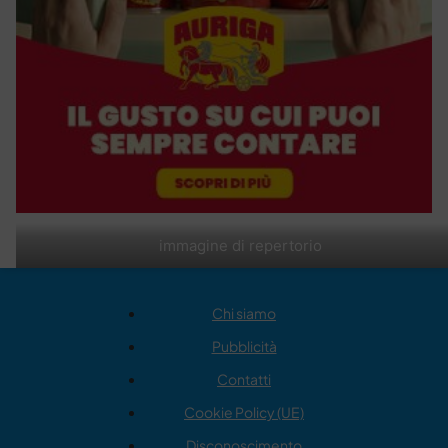
immagine di repertorio
Chi siamo
Pubblicità
Contatti
Cookie Policy (UE)
Disconoscimento