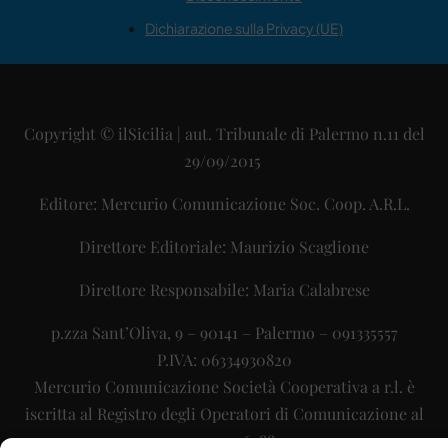
Dichiarazione sulla Privacy (UE)
Copyright © ilSicilia | aut. Tribunale di Palermo n.11 del
29/09/2015
Editore: Mercurio Comunicazione Soc. Coop. A.R.L.
Direttore Editoriale: Maurizio Scaglione
Direttore Responsabile: Maria Calabrese
p.zza Sant’Oliva, 9 – 90141 – Palermo – 091335557
P.IVA: 06334930820
Mercurio Comunicazione Società Cooperativa a r.l. è
iscritta al Registro degli Operatori di Comunicazione al
numero 26988