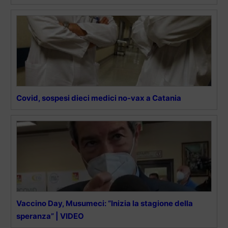
Covid, sospesi dieci medici no-vax a Catania
Vaccino Day, Musumeci: “Inizia la stagione della
speranza” | VIDEO