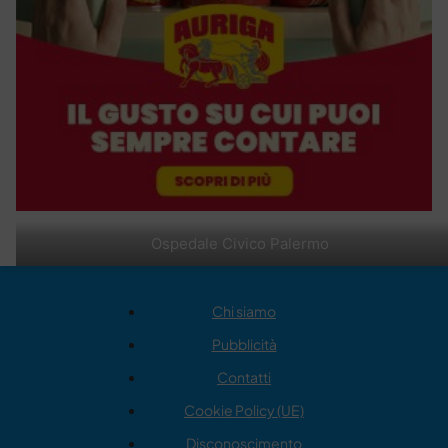
Ospedale Civico Palermo
Chi siamo
Pubblicità
Contatti
Cookie Policy (UE)
Disconoscimento