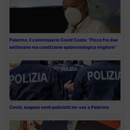
Palermo, il commissario Covid Costa: “Picco fra due
settimane ma condizione epidemiologica migliore”
Covid, sospesi venti poliziotti no-vax a Palermo