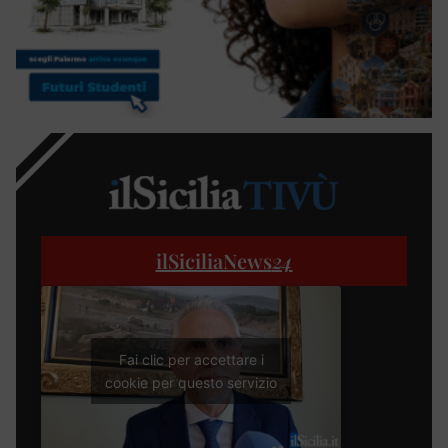
ilSiciliaNews
24
Fai clic per accettare i
cookie per questo servizio