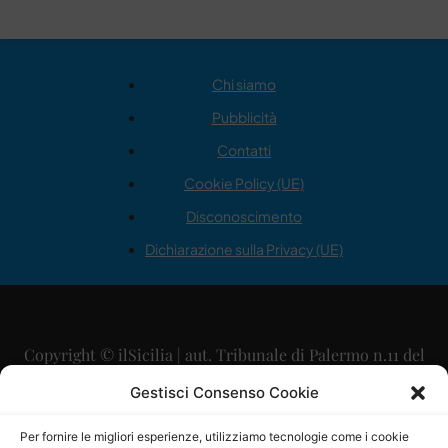
Chi siamo
Pubblicità
Contatti
Cookie Policy (UE)
Disconoscimento
Dichiarazione sulla Privacy (UE)
Copyright © ilSicilia | aut. Tribunale di Palermo n.11 del
29/09/2015
Gestisci Consenso Cookie
Editore: Mercurio Comunicazione Soc. Coop. A.R.L.
Per fornire le migliori esperienze, utilizziamo tecnologie come i cookie