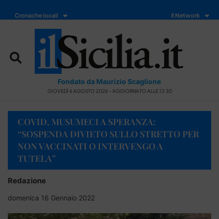
Cronache locali
Il Network
Fondato da Maurizio Scaglione
GIOVEDÌ 6 AGOSTO 2026 - AGGIORNATO ALLE 13:30
COVID, MUSUMECI A SPERANZA:
“SOSPENDA DIVIETO SULLO STRETTO PER
NON VACCINATI O INTERVENGO A
TUTELA”
Redazione
domenica 16 Gennaio 2022