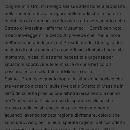
«Signor ministro, mi rivolgo alla sua attenzione a proposito
della recente entrata in vigore delle modifiche in materia
di obbligo di green pass rafforzato e attraversamento dello
Stretto di Messina – afferma Musumeci – Com’è ben noto,
il decreto-legge n. 19 del 2020 prevede che “Nelle more
dell’adozione dei decreti del Presidente del Consiglio dei
ministri di cui al comma 1 e con efficacia limitata fino a tale
momento, in casi di estrema necessità e urgenza per
situazioni sopravvenute le misure di cui all’articolo 1
possono essere adottate dal Ministro della
Salute”. Premesso quanto sopra, la situazione sociale che
sta venendo a crearsi sulle rive dello Stretto di Messina in
virtù della netta preclusione all’attraversamento a danno
dei “non vaccinati”, sia presso la sponda siciliana che
presso quella calabrese, si sta preoccupantemente
acuendo, avendo fondata ragione di ritenere, coloro che
sono sprovvisti, per le più disparate ragioni, del cosiddetto
green pass rafforzato, di essere stati “sequestrati” nel