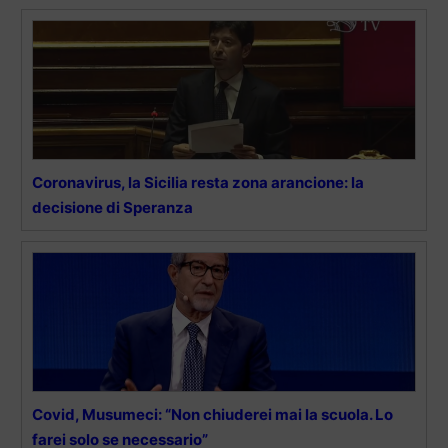
Coronavirus, la Sicilia resta zona arancione: la
decisione di Speranza
Covid, Musumeci: “Non chiuderei mai la scuola. Lo
farei solo se necessario”