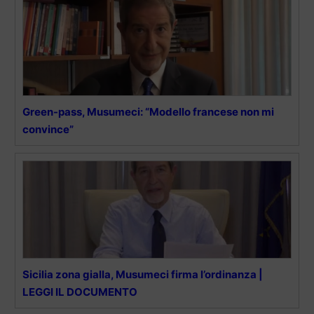
Green-pass, Musumeci: “Modello francese non mi
convince”
Sicilia zona gialla, Musumeci firma l’ordinanza |
LEGGI IL DOCUMENTO