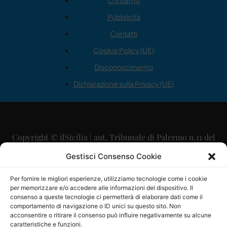
Chi siamo
Pubblicità
Contatti
Cookie Policy (UE)
Disconoscimento
Dichiarazione sulla Privacy (UE)
Copyright © ilSicilia | aut. Tribunale di Palermo n.11 del
29/09/2015
Gestisci Consenso Cookie
Editore: Mercurio Comunicazione Soc. Coop. A.R.L.
Per fornire le migliori esperienze, utilizziamo tecnologie come i cookie
per memorizzare e/o accedere alle informazioni del dispositivo. Il
Direttore Editoriale: Maurizio Scaglione
consenso a queste tecnologie ci permetterà di elaborare dati come il
comportamento di navigazione o ID unici su questo sito. Non
Direttore Responsabile: Maria Calabrese
acconsentire o ritirare il consenso può influire negativamente su alcune
caratteristiche e funzioni.