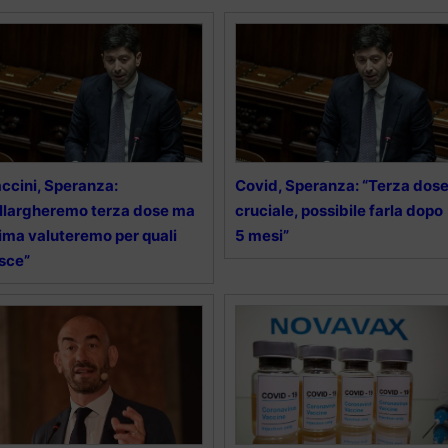
ccini, Speranza:
Covid, Speranza: “Terza dos
llargheremo terza dose ma
cruciale, possibile farla dopo
ima valuteremo per quali
5 mesi”
sce”