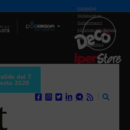
il SiciliaTivù
Siciliarurale.eu
Siciliammare.it
Il Network
Il Giornale della Bellezza
Siciliamedica.it
Sanitainsicilia.it