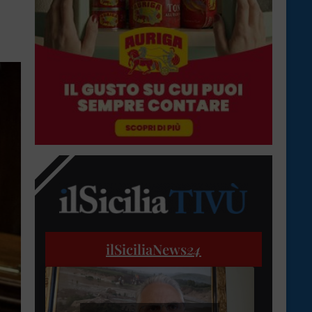
ilSiciliaNews
24