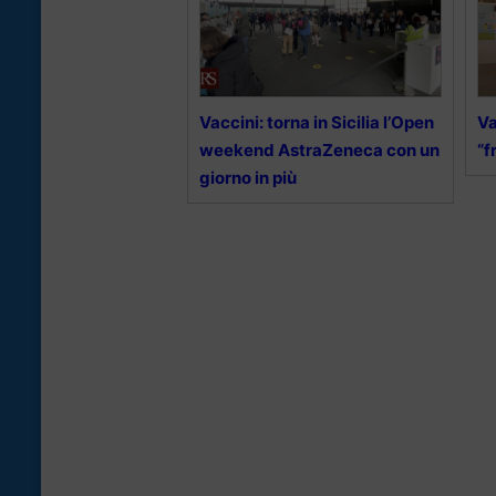
Vaccini: torna in Sicilia l’Open
Va
weekend AstraZeneca con un
“f
giorno in più