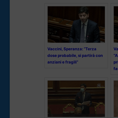
Vaccini, Speranza: “Terza
Va
dose probabile, si partirà con
“A
anziani e fragili”
pr
fa