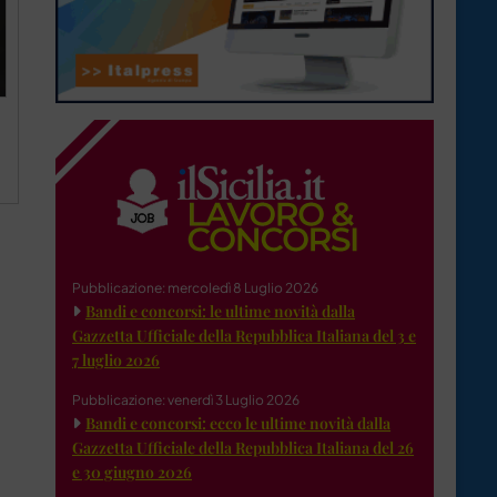
Pubblicazione: mercoledì 8 Luglio 2026
Bandi e concorsi: le ultime novità dalla
Gazzetta Ufficiale della Repubblica Italiana del 3 e
7 luglio 2026
Pubblicazione: venerdì 3 Luglio 2026
Bandi e concorsi: ecco le ultime novità dalla
Gazzetta Ufficiale della Repubblica Italiana del 26
e 30 giugno 2026