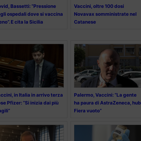
vid, Bassetti: “Pressione
Vaccini, oltre 100 dosi
gli ospedali dove si vaccina
Novavax somministrate nel
no”. E cita la Sicilia
Catanese
ccini, in Italia in arrivo terza
Palermo, Vaccini: “La gente
se Pfizer: “Si inizia dai più
ha paura di AstraZeneca, hub
agili”
Fiera vuoto”