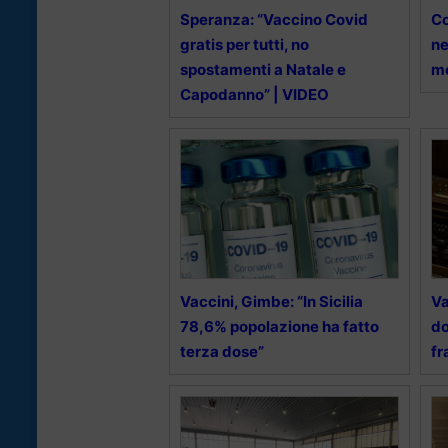
Speranza: “Vaccino Covid
Co
gratis per tutti, no
ne
spostamenti a Natale e
me
Capodanno” | VIDEO
Vaccini, Gimbe: “In Sicilia
Va
78,6% popolazione ha fatto
do
terza dose”
fr