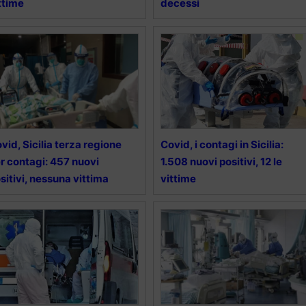
ttime
decessi
vid, Sicilia terza regione
Covid, i contagi in Sicilia:
r contagi: 457 nuovi
1.508 nuovi positivi, 12 le
sitivi, nessuna vittima
vittime