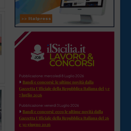
Pubblicazione: mercoledì 8 Luglio 2026
Bandi e concorsi: le ultime novità dalla
Gazzetta Ufficiale della Repubblica Italiana del 3 e
7 luglio 2026
Pubblicazione: venerdì 3 Luglio 2026
Bandi e concorsi: ecco le ultime novità dalla
Gazzetta Ufficiale della Repubblica Italiana del 26
e 30 giugno 2026