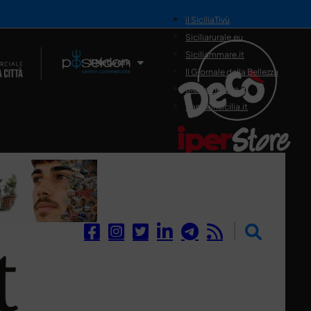
il SiciliaTivù
Siciliarurale.eu
Siciliammare.it
Il Network
Il Giornale della Bellezza
Siciliamedica.it
Sanitainsicilia.it