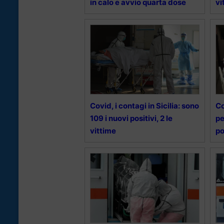
in calo e avvio quarta dose
vi
Covid, i contagi in Sicilia: sono
Co
109 i nuovi positivi, 2 le
pe
vittime
po