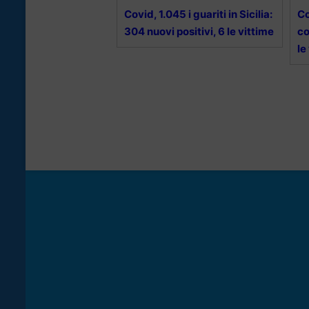
Covid, 1.045 i guariti in Sicilia:
Co
304 nuovi positivi, 6 le vittime
co
le