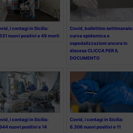
vid, i contagi in Sicilia:
Covid, bollettino settimanale
631 nuovi positivi e 49 morti
curva epidemica e
ospedalizzazioni ancora in
discesa CLICCA PER IL
DOCUMENTO
vid, i contagi in Sicilia:
Covid, i contagi in Sicilia:
944 nuovi positivi e 14
6.306 nuovi positivi e 11