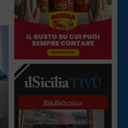
ilSiciliaNews
24