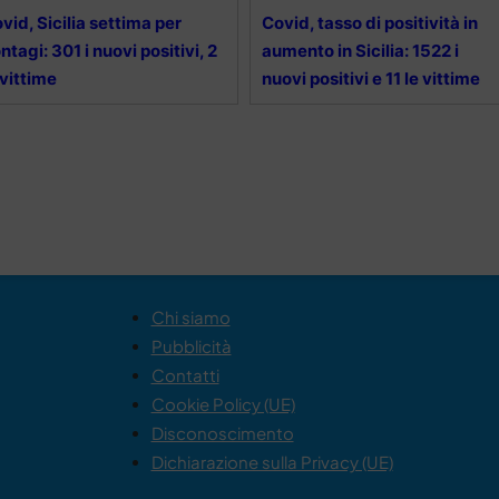
vid, Sicilia settima per
Covid, tasso di positività in
ntagi: 301 i nuovi positivi, 2
aumento in Sicilia: 1522 i
 vittime
nuovi positivi e 11 le vittime
Chi siamo
Pubblicità
Contatti
Cookie Policy (UE)
Disconoscimento
Dichiarazione sulla Privacy (UE)