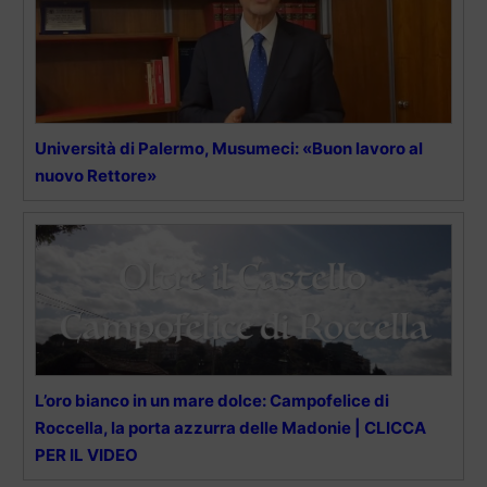
Università di Palermo, Musumeci: «Buon lavoro al
nuovo Rettore»
L’oro bianco in un mare dolce: Campofelice di
Roccella, la porta azzurra delle Madonie | CLICCA
PER IL VIDEO