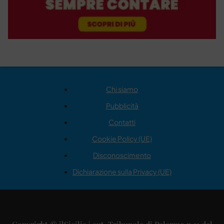
Chi siamo
Pubblicità
Contatti
Cookie Policy (UE)
Disconoscimento
Dichiarazione sulla Privacy (UE)