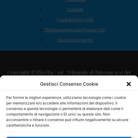
Contatti
Cookie Policy (UE)
Dichiarazione sulla Privacy (UE)
Disconoscimento
Copyright © ilSicilia | aut. Tribunale di Palermo n.11 del
29/09/2015
Gestisci Consenso Cookie
Editore: Mercurio Comunicazione Soc. Coop. A.R.L.
Per fornire le migliori esperienze, utilizziamo tecnologie come i cookie
per memorizzare e/o accedere alle informazioni del dispositivo. Il
Direttore Editoriale: Maurizio Scaglione
consenso a queste tecnologie ci permetterà di elaborare dati come il
comportamento di navigazione o ID unici su questo sito. Non
Direttore Responsabile: Maria Calabrese
acconsentire o ritirare il consenso può influire negativamente su alcune
caratteristiche e funzioni.
p.zza Sant’Oliva, 9 – 90141 – Palermo – 091335557