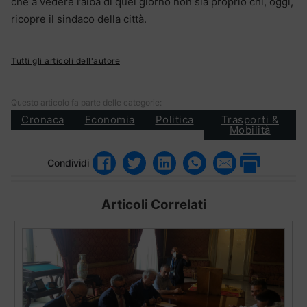
che a vedere l’alba di quel giorno non sia proprio chi, oggi,
ricopre il sindaco della città.
Tutti gli articoli dell'autore
Questo articolo fa parte delle categorie:
Cronaca
Economia
Politica
Trasporti &
Mobilità
Condividi
Articoli Correlati