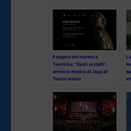
Il respiro del marmo a
L’
Taormina: “Gesti scolpiti”,
Io
arriva la mostra di Jago al
sp
Teatro antico
in