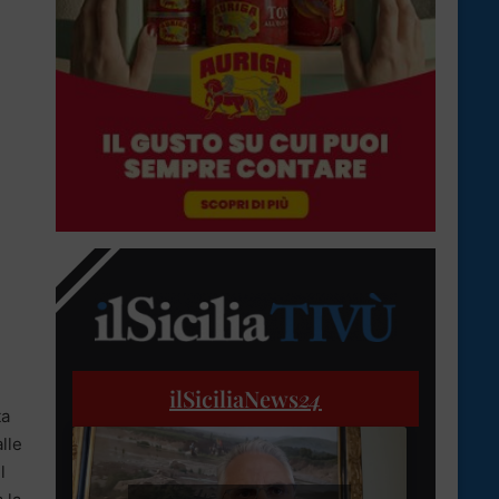
ilSiciliaNews
24
ta
lle
l