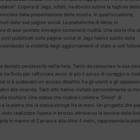
losi”. L’opera di Jago, infatti, ha dovuto subire la tagliola della
minciare dalla presentazione della mostra. In quell’occasione,
enuti dalle sue pagine social. La piattaforma di Meta, in
ore di aver postato immagini contenenti nudità. Una storia che s
 post pubblicati sulle pagine social di Jago hanno subito delle
nsentendo la visibilità degli aggiornamenti di stato ai soli follo
 destato perplessità nell’artista. Tanto da censurare la sua ste
 ha finito per rafforzare ancor di più il senso di coraggio e riva
l si è scatenato un acceso dibattito fra gli utenti e gli appassio
ativi alla vicenda. Tanti altri hanno visitato personalmente la mo
lla scultura. Una statua che ricalca il celebre “David” di
e la pietra che la statua stringe fra le mani. Un progetto che pa
 visto realizzare l’opera in bronzo attraverso la tecnica della fu
pita in marmo di Carrara e alta oltre 4 metri, rappresenta la piet