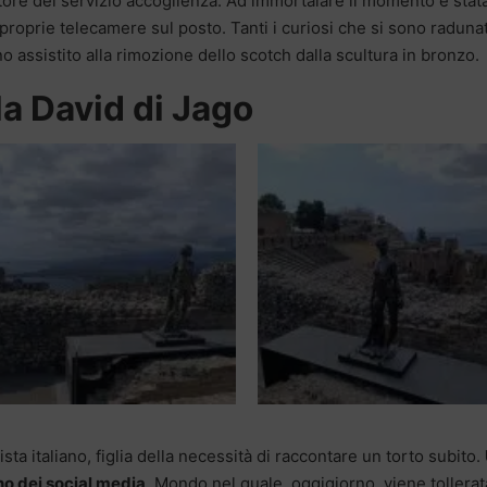
ore del servizio accoglienza. Ad immortalare il momento è stata
e proprie telecamere sul posto. Tanti i curiosi che si sono radunat
no assistito alla rimozione dello scotch dalla scultura in bronzo.
la David di Jago
ista italiano, figlia della necessità di raccontare un torto subito.
rno dei social media
. Mondo nel quale, oggigiorno, viene tollerat