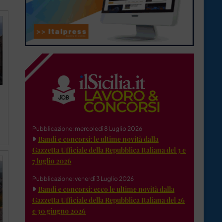
Pubblicazione: mercoledì 8 Luglio 2026
Bandi e concorsi: le ultime novità dalla
Gazzetta Ufficiale della Repubblica Italiana del 3 e
7 luglio 2026
Pubblicazione: venerdì 3 Luglio 2026
Bandi e concorsi: ecco le ultime novità dalla
Gazzetta Ufficiale della Repubblica Italiana del 26
e 30 giugno 2026