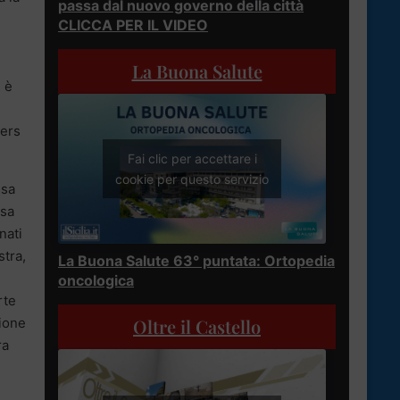
passa dal nuovo governo della città
CLICCA PER IL VIDEO
La Buona Salute
i è
wers
Fai clic per accettare i
cookie per questo servizio
ssa
lsa
nati
stra,
La Buona Salute 63° puntata: Ortopedia
oncologica
rte
sione
Oltre il Castello
ra