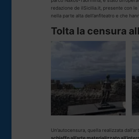
parco Naxos-Taormina, è stato un’operat
redazione de ilSicilia.it, presente con l
nella parte alta dell’anfiteatro e che han
Tolta la censura al
Un’autocensura, quella realizzata dall’art
schiaffo all’arte materializzato all’inte