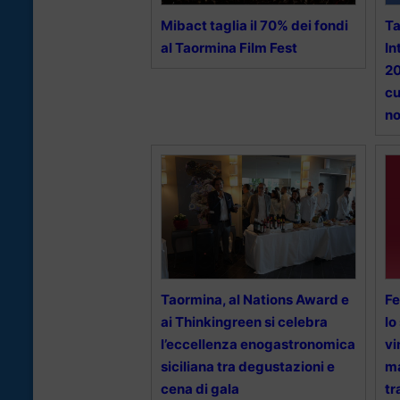
Mibact taglia il 70% dei fondi
T
al Taormina Film Fest
In
20
cu
no
Taormina, al Nations Award e
Fe
ai Thinkingreen si celebra
lo
l’eccellenza enogastronomica
vi
siciliana tra degustazioni e
ma
cena di gala
tr