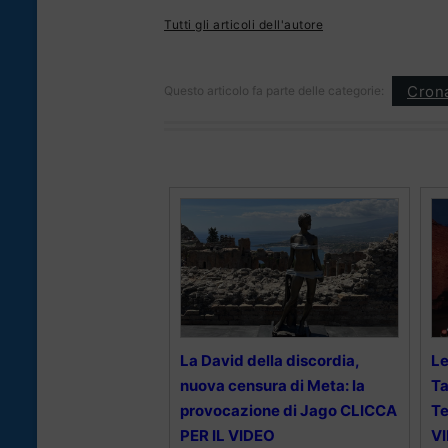
Tutti gli articoli dell'autore
Cron
Questo articolo fa parte delle categorie:
La David della discordia,
Le
nuova censura di Meta: la
Ta
provocazione di Jago CLICCA
Te
PER IL VIDEO
V