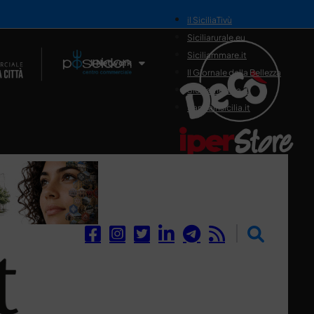
il SiciliaTivù
Siciliarurale.eu
Siciliammare.it
Il Network
Il Giornale della Bellezza
Siciliamedica.it
Sanitainsicilia.it