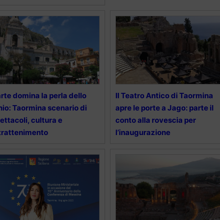
arte domina la perla dello
Il Teatro Antico di Taormina
nio: Taormina scenario di
apre le porte a Jago: parte il
ettacoli, cultura e
conto alla rovescia per
trattenimento
l’inaugurazione