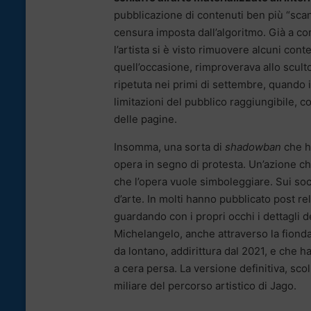
pubblicazione di contenuti ben più “scanda
censura imposta dall’algoritmo. Già a co
l’artista si è visto rimuovere alcuni cont
quell’occasione, rimproverava allo scult
ripetuta nei primi di settembre, quando i
limitazioni del pubblico raggiungibile, co
delle pagine.
Insomma, una sorta di
shadowban
che ha
opera in segno di protesta. Un’azione che
che l’opera vuole simboleggiare. Sui socia
d’arte. In molti hanno pubblicato post rel
guardando con i propri occhi i dettagli de
Michelangelo, anche attraverso la fionda 
da lontano, addirittura dal 2021, e che ha
a cera persa. La versione definitiva, scol
miliare del percorso artistico di Jago.