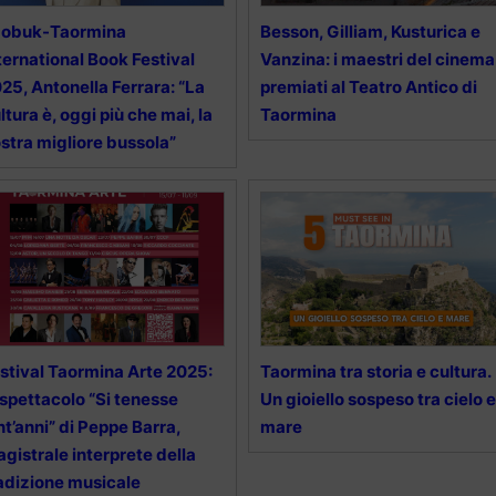
aobuk-Taormina
Besson, Gilliam, Kusturica e
ternational Book Festival
Vanzina: i maestri del cinema
25, Antonella Ferrara: “La
premiati al Teatro Antico di
ltura è, oggi più che mai, la
Taormina
stra migliore bussola”
stival Taormina Arte 2025:
Taormina tra storia e cultura.
 spettacolo “Si tenesse
Un gioiello sospeso tra cielo e
nt’anni” di Peppe Barra,
mare
gistrale interprete della
adizione musicale