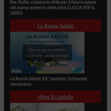
Bar Sicilia, a Ispica la sfida per il futuro passa
dal nuovo governo della città CLICCA PER IL
VIDEO
La Buona Salute
Fai clic per accettare i
cookie per questo servizio
La Buona Salute 63° puntata: Ortopedia
oncologica
Oltre il Castello