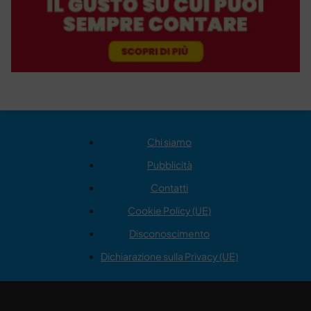
Chi siamo
Pubblicità
Contatti
Cookie Policy (UE)
Disconoscimento
Dichiarazione sulla Privacy (UE)