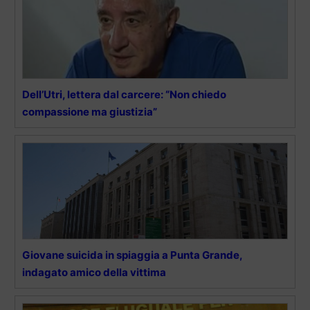
Dell’Utri, lettera dal carcere: “Non chiedo
compassione ma giustizia”
Giovane suicida in spiaggia a Punta Grande,
indagato amico della vittima