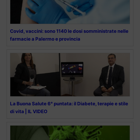
Covid, vaccini: sono 1140 le dosi somministrate nelle
farmacie a Palermo e provincia
La Buona Salute 6° puntata: il Diabete, terapie e stile
di vita | IL VIDEO