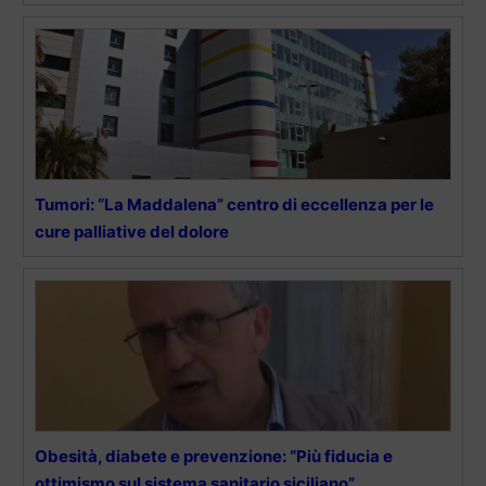
Tumori: “La Maddalena” centro di eccellenza per le
cure palliative del dolore
Obesità, diabete e prevenzione: “Più fiducia e
ottimismo sul sistema sanitario siciliano”