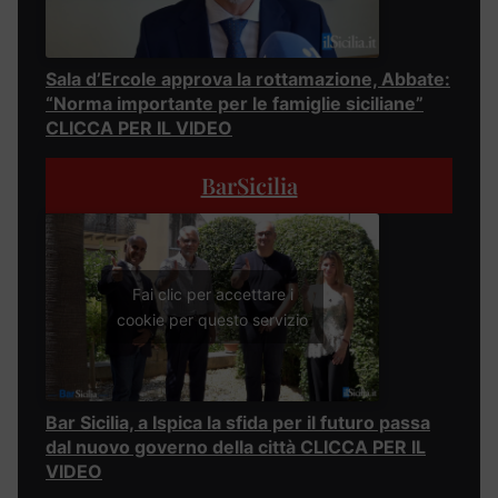
Sala d’Ercole approva la rottamazione, Abbate:
“Norma importante per le famiglie siciliane”
CLICCA PER IL VIDEO
BarSicilia
Fai clic per accettare i
cookie per questo servizio
Bar Sicilia, a Ispica la sfida per il futuro passa
dal nuovo governo della città CLICCA PER IL
VIDEO