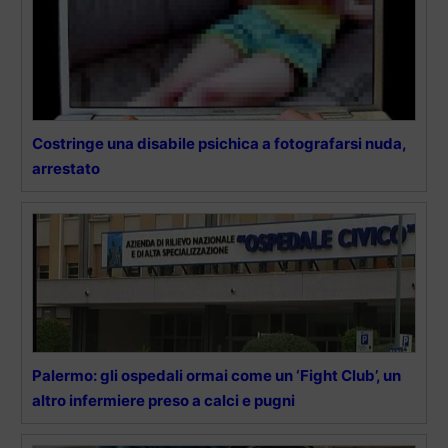
Costringe una disabile psichica a fotografarsi nuda,
arrestato
Palermo: gli ospedali ormai come un ‘Fight Club’, un
altro infermiere preso a calci e pugni