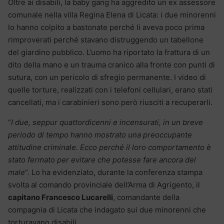
Oltre ai disabili, la baby gang ha aggredito un ex assessore
comunale nella villa Regina Elena di Licata: i due minorenni
lo hanno colpito a bastonate perché li aveva poco prima
rimproverati perché stavano distruggendo un tabellone
del giardino pubblico. L’uomo ha riportato la frattura di un
dito della mano e un trauma cranico alla fronte con punti di
sutura, con un pericolo di sfregio permanente. I video di
quelle torture, realizzati con i telefoni cellulari, erano stati
cancellati, ma i carabinieri sono però riusciti a recuperarli.
“
I due, seppur quattordicenni e incensurati, in un breve
periodo di tempo hanno mostrato una preoccupante
attitudine criminale. Ecco perché il loro comportamento è
stato fermato per evitare che potesse fare ancora del
male
“. Lo ha evidenziato, durante la conferenza stampa
svolta al comando provinciale dell’Arma di Agrigento, il
capitano Francesco Lucarelli
, comandante della
compagnia di Licata che indagato sui due minorenni che
torturavano disabili.