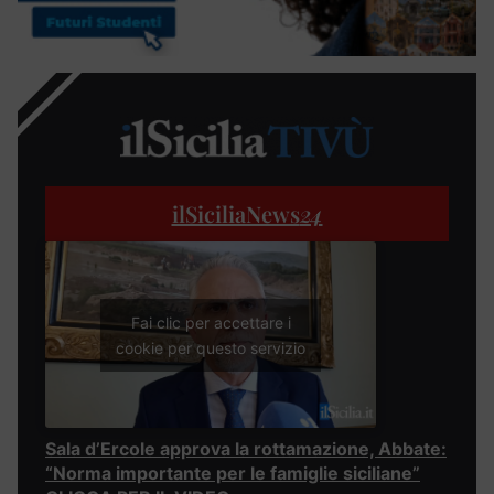
ilSiciliaNews
24
Fai clic per accettare i
cookie per questo servizio
Sala d’Ercole approva la rottamazione, Abbate:
“Norma importante per le famiglie siciliane”