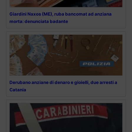
Giardini Naxos (ME), ruba bancomat ad anziana
morta: denunciata badante
Derubano anziane di denaro e gioielli, due arresti a
Catania