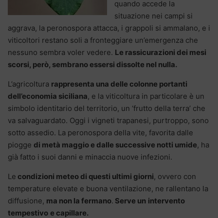
quando accede la
situazione nei campi si
aggrava, la peronospora attacca, i grappoli si ammalano, e i
viticoltori restano soli a fronteggiare un’emergenza che
nessuno sembra voler vedere.
Le rassicurazioni dei mesi
scorsi, però, sembrano essersi dissolte nel nulla.
L’agricoltura
rappresenta una delle colonne portanti
dell’economia siciliana
, e la viticoltura in particolare è un
simbolo identitario del territorio, un ‘frutto della terra’ che
va salvaguardato. Oggi i vigneti trapanesi, purtroppo, sono
sotto assedio. La peronospora della vite, favorita dalle
piogge
di metà maggio e dalle successive notti umide
, ha
già fatto i suoi danni e minaccia nuove infezioni.
Le
condizioni meteo di questi ultimi giorni
, ovvero con
temperature elevate e buona ventilazione, ne rallentano la
diffusione,
ma non la fermano
.
Serve un
intervento
tempestivo
e capillare.