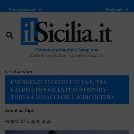
Cronache locali
Il Network
Fondato da Maurizio Scaglione
LUNEDÌ 10 AGOSTO 2026 - AGGIORNATO ALLE 10:57
La situazione
EMERGENZE VECCHIE E NUOVE, TRA
CALDO E PIOGGE LA PERONOSPORA
TORNA A MINACCIARE L’AGRICOLTURA
Annalisa Ciprì
venerdì 27 Giugno 2025