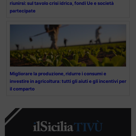
riunirsi: sul tavolo crisi idrica, fondi Ue e società
partecipate
Migliorare la produzione, ridurre i consumi e
investire in agricoltura: tutti gli aiuti e gli incentivi per
il comparto