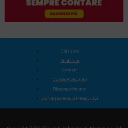
Chi siamo
Pubblicità
Contatti
Cookie Policy (UE)
Disconoscimento
Dichiarazione sulla Privacy (UE)