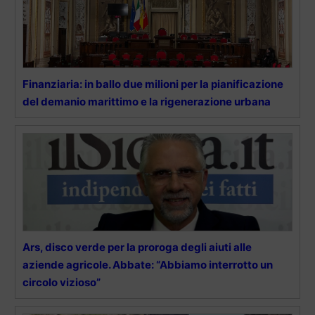
Finanziaria: in ballo due milioni per la pianificazione
del demanio marittimo e la rigenerazione urbana
Ars, disco verde per la proroga degli aiuti alle
aziende agricole. Abbate: “Abbiamo interrotto un
circolo vizioso”