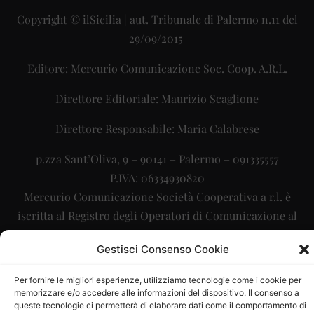
Copyright © ilSicilia | aut. Tribunale di Palermo n.11 del
29/09/2015
Editore: Mercurio Comunicazione Soc. Coop. A.R.L.
Direttore Editoriale: Maurizio Scaglione
Direttore Responsabile: Maria Calabrese
p.zza Sant’Oliva, 9 – 90141 – Palermo – 091335557
P.IVA: 06334930820
Mercurio Comunicazione Società Cooperativa a r.l. è
iscritta al Registro degli Operatori di Comunicazione al
numero 26988
Gestisci Consenso Cookie
Sito gestito da
La Digitale srl
–
info@ladigitale.it
Per fornire le migliori esperienze, utilizziamo tecnologie come i cookie per
memorizzare e/o accedere alle informazioni del dispositivo. Il consenso a
queste tecnologie ci permetterà di elaborare dati come il comportamento di