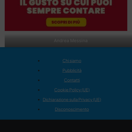
Andrea Messina
Chi siamo
Pubblicità
Contatti
Cookie Policy (UE)
Dichiarazione sulla Privacy (UE)
Disconoscimento