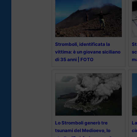
Stromboli, identificata la
St
vittima: è un giovane siciliano
sc
di 35 anni | FOTO
ma
Lo Stromboli generò tre
La
tsunami del Medioevo, lo
ci