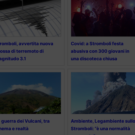
romboli, avvertita nuova
Covid: a Stromboli festa
ossa di terremoto di
abusiva con 300 giovani in
gnitudo 3.1
una discoteca chiusa
 guerra dei Vulcani, tra
Ambiente, Legambiente sull
nema e realtà
Stromboli: “è una normalità