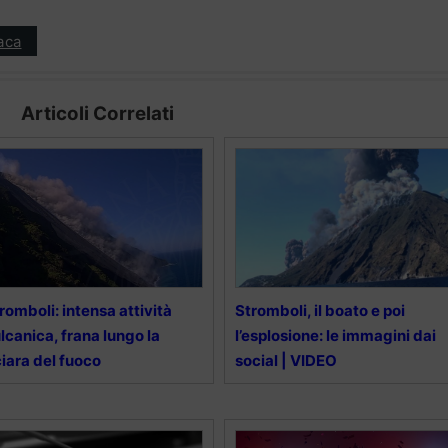
aca
Articoli Correlati
romboli: intensa attività
Stromboli, il boato e poi
lcanica, frana lungo la
l’esplosione: le immagini dai
iara del fuoco
social | VIDEO