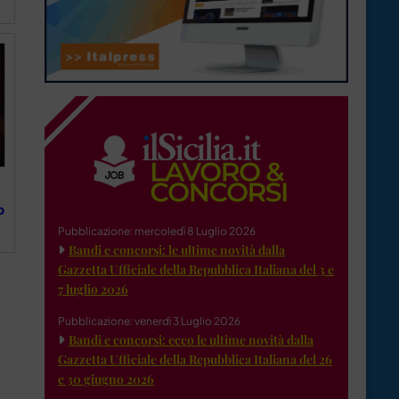
o
Pubblicazione: mercoledì 8 Luglio 2026
Bandi e concorsi: le ultime novità dalla
Gazzetta Ufficiale della Repubblica Italiana del 3 e
7 luglio 2026
Pubblicazione: venerdì 3 Luglio 2026
Bandi e concorsi: ecco le ultime novità dalla
Gazzetta Ufficiale della Repubblica Italiana del 26
e 30 giugno 2026