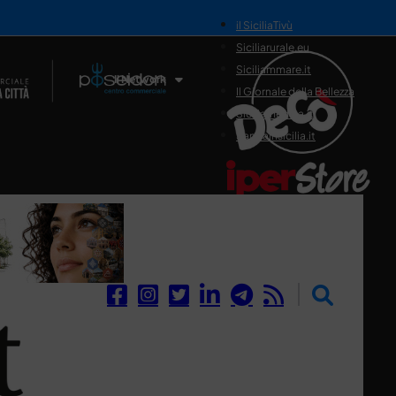
il SiciliaTivù
Siciliarurale.eu
Siciliammare.it
Il Network
Il Giornale della Bellezza
Siciliamedica.it
Sanitainsicilia.it