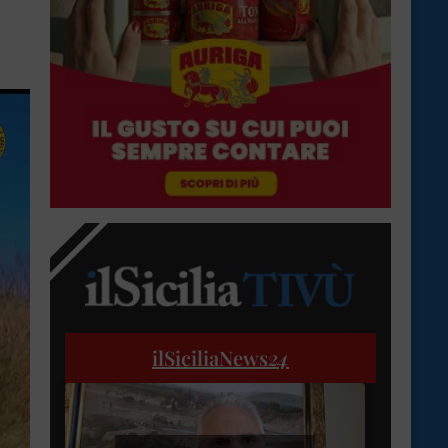
ilSiciliaNews
24