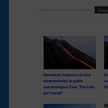
Cron
Questo articolo fa parte delle categorie:
Stromboli: trabocco di lava
St
sorprendente, la guida
vu
vulcanologica Zaia: “Peccato
Sc
per i turisti”