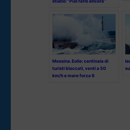
studio: “Può farlo ancora”
Messina. Eolie: centinaia di
Is
turisti bloccati, venti a 50
su
km/h e mare forza 6