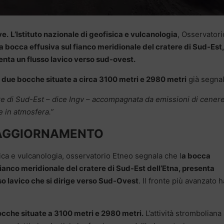
ve.
L’Istituto nazionale di geofisica e vulcanologia
, Osservatori
a bocca effusiva sul fianco meridionale del cratere di Sud-Est,
enta un flusso lavico verso sud-ovest.
lle due bocche situate a circa 3100 metri e 2980 metri
già segnal
tere di Sud-Est – dice Ingv – accompagnata da emissioni di cener
 in atmosfera.”
AGGIORNAMENTO
sica e vulcanologia, osservatorio Etneo segnala che l
a bocca
fianco meridionale del cratere di Sud-Est dell’Etna, presenta
sso lavico che si dirige verso Sud-Ovest
. Il fronte più avanzato h
bocche situate a 3100 metri e 2980 metri.
L’attività stromboliana 