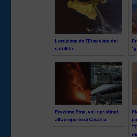
L’eruzione dell’Etna vista dal
Pr
satellite
“g
Eruzione Etna, voli ripristinati
Pi
all’aeroporto di Catania
pa
“T
di