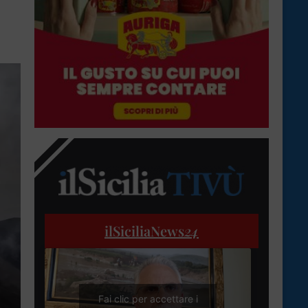
ilSiciliaNews
24
Fai clic per accettare i