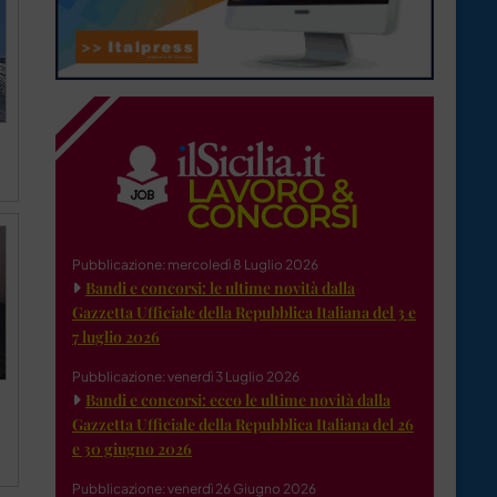
Pubblicazione: mercoledì 8 Luglio 2026
Bandi e concorsi: le ultime novità dalla
Gazzetta Ufficiale della Repubblica Italiana del 3 e
7 luglio 2026
Pubblicazione: venerdì 3 Luglio 2026
Bandi e concorsi: ecco le ultime novità dalla
Gazzetta Ufficiale della Repubblica Italiana del 26
e 30 giugno 2026
Pubblicazione: venerdì 26 Giugno 2026