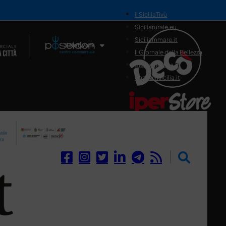
il SiciliaTivù
Siciliarurale.eu
Siciliammare.it
Il Network
Il Giornale della Bellezza
Siciliamedica.it
Sanitainsicilia.it