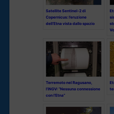
Satellite Sentinel-2 di
Et
Copernicus: l’eruzione
si
dell’Etna vista dallo spazio
st
Vo
Terremoto nel Ragusano,
Et
l’INGV: “Nessuna connessione
te
con l’Etna”