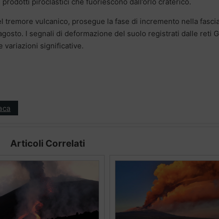
prodotti piroclastici che fuoriescono dall’orlo craterico.
l tremore vulcanico, prosegue la fase di incremento nella fascia
 agosto. I segnali di deformazione del suolo registrati dalle reti 
variazioni significative.
aca
Articoli Correlati