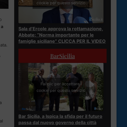
cookie per questo servizio
o
 a
Sala d’Ercole approva la rottamazione,
Abbate: “Norma importante per le
famiglie siciliane” CLICCA PER IL VIDEO
ata.
BarSicilia
e
Fai clic per accettare i
cookie per questo servizio
a
Bar Sicilia, a Ispica la sfida per il futuro
al
passa dal nuovo governo della città