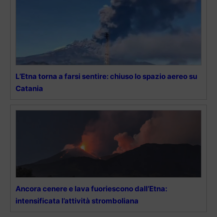
L’Etna torna a farsi sentire: chiuso lo spazio aereo su
Catania
Ancora cenere e lava fuoriescono dall’Etna:
intensificata l’attività stromboliana