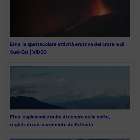
Etna, la spettacolare attività eruttiva del cratere di
Sud-Est | VIDEO
Etna: esplosioni e nube di cenere nella notte,
registrato un incremento dell’attività