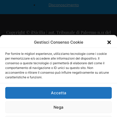
Disconoscimento
Copyright © ilSicilia | aut. Tribunale di Palermo n.11 del
29/09/2015
Gestisci Consenso Cookie
Editore: Mercurio Comunicazione Soc. Coop. A.R.L.
Per fornire le migliori esperienze, utilizziamo tecnologie come i cookie
per memorizzare e/o accedere alle informazioni del dispositivo. Il
Direttore Editoriale: Maurizio Scaglione
consenso a queste tecnologie ci permetterà di elaborare dati come il
comportamento di navigazione o ID unici su questo sito. Non
Direttore Responsabile: Maria Calabrese
acconsentire o ritirare il consenso può influire negativamente su alcune
caratteristiche e funzioni.
p.zza Sant’Oliva, 9 – 90141 – Palermo – 091335557
P.IVA: 06334930820
Accetta
Mercurio Comunicazione Società Cooperativa a r.l. è
iscritta al Registro degli Operatori di Comunicazione al
Nega
numero 26988