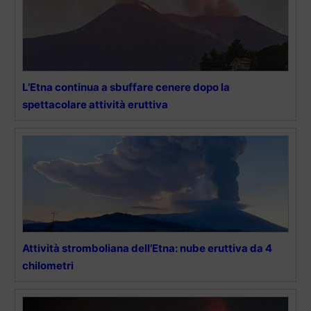
L’Etna continua a sbuffare cenere dopo la
spettacolare attività eruttiva
Attività stromboliana dell’Etna: nube eruttiva da 4
chilometri