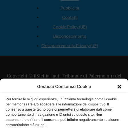
Pubblicità
Contatti
Cookie Policy (UE)
Disconoscimento
Dichiarazione sulla Privacy (UE)
Copyright © ilSicilia | aut. Tribunale di Palermo n.11 del
29/09/2015
Gestisci Consenso Cookie
Editore: Mercurio Comunicazione Soc. Coop. A.R.L.
Per fornire le migliori esperienze, utilizziamo tecnologie come i cookie
per memorizzare e/o accedere alle informazioni del dispositivo. Il
Direttore Editoriale: Maurizio Scaglione
consenso a queste tecnologie ci permetterà di elaborare dati come il
comportamento di navigazione o ID unici su questo sito. Non
Direttore Responsabile: Maria Calabrese
acconsentire o ritirare il consenso può influire negativamente su alcune
caratteristiche e funzioni.